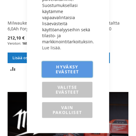
Suostumuksellasi
käytämme
vapaavalintaisia
Milwaukee Vara-akku 18V
Wiha Torx-Bitsiruuvitaltta
Kni
lisäevästeitä
6,0Ah Forge - 4932492533
70mm 6-osaa - 38590
Kat
käyttöanalyyseihin sekä
tilasto- ja
212,10 €
33,40 €
26,
markkinointitarkoituksiin.
169,00 €
26,61 €
Lue lisää.
Lisää ostoskoriin
Lisää ostoskoriin
L
HYVÄKSY
LISÄÄ
LISÄÄ
EVÄSTEET
VERTAILUUN
VERTAILUUN
VALITSE
EVÄSTEET
VAIN
PAKOLLISET