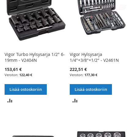
Vigor Turbo Hylsysarja 1/2" 6-
Vigor Hylsysarja
19mm - V2404N
1/4"+3/8"+1/2" - V2461N
153,61 €
222,51 €
122,40 €
177,30 €
Lisää ostoskoriin
Lisää ostoskoriin
LISÄÄ
LISÄÄ
VERTAILUUN
VERTAILUUN