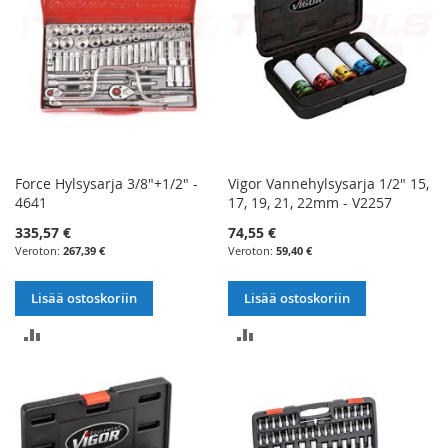
Force Hylsysarja 3/8"+1/2" -
Vigor Vannehylsysarja 1/2" 15,
4641
17, 19, 21, 22mm - V2257
335,57 €
74,55 €
267,39 €
59,40 €
Lisää ostoskoriin
Lisää ostoskoriin
LISÄÄ
LISÄÄ
VERTAILUUN
VERTAILUUN