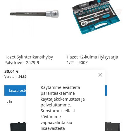
Hazet Sylinterikansihylsy
Hazet 12-kulma Hylsysarja
Polydrive - 2579-9
1/2" - 900Z
30,61 €
495,06 €
24,39 €
394,47 €
Sulje
Käytämme evästeitä
Lisää ostoskoriin
Lisää ostoskoriin
parantaaksemme
käyttäjäkokemustasi ja
LISÄÄ
LISÄÄ
palveluitamme.
Suostumuksellasi
VERTAILUUN
VERTAILUUN
käytämme
vapaavalintaisia
lisäevästeitä