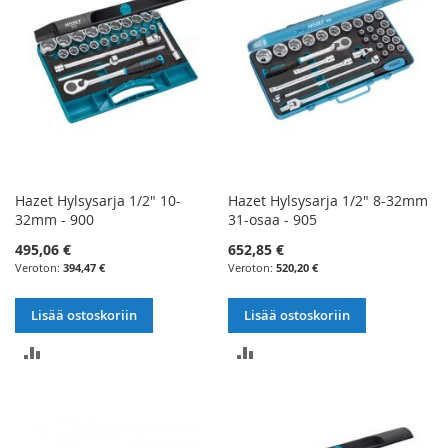
Hazet Hylsysarja 1/2" 10-
Hazet Hylsysarja 1/2" 8-32mm
32mm - 900
31-osaa - 905
495,06 €
652,85 €
394,47 €
520,20 €
Lisää ostoskoriin
Lisää ostoskoriin
LISÄÄ
LISÄÄ
VERTAILUUN
VERTAILUUN