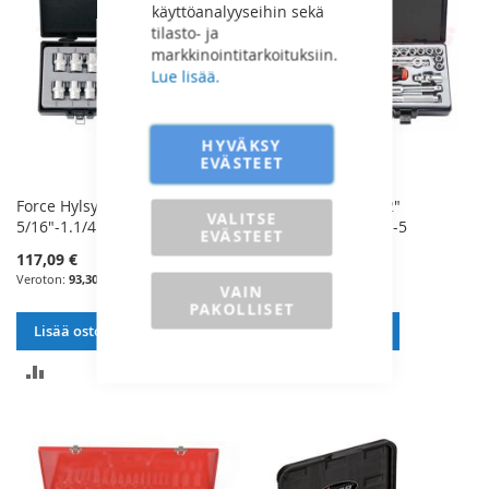
käyttöanalyyseihin sekä
tilasto- ja
markkinointitarkoituksiin.
Lue lisää.
HYVÄKSY
EVÄSTEET
Force Hylsysarja 1/2"
Force Hylsysarja 1/2"
VALITSE
5/16"-1.1/4" - 4194
5/16"-1.1/4" - 4243S-5
EVÄSTEET
117,09 €
126,60 €
93,30 €
100,88 €
VAIN
PAKOLLISET
Lisää ostoskoriin
Lisää ostoskoriin
LISÄÄ
LISÄÄ
VERTAILUUN
VERTAILUUN