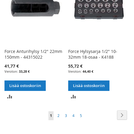
Force Anturihylsy 1/2" 22mm
Force Hylsysarja 1/2" 10-
150mm - 44315022
32mm 18-osaa - K4188
41,77 €
55,72 €
33,28 €
44,40 €
Lisää ostoskoriin
Lisää ostoskoriin
LISÄÄ
LISÄÄ
VERTAILUUN
VERTAILUUN
Sivu
Sivu
Seur
You're
Sivu
Sivu
Sivu
Sivu
1
2
3
4
5
currently
reading