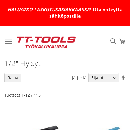
HALUATKO LASKUTUSASIAKKAAKSI?
Ota yhteyttä
sähköpostilla
Skip
to
Haku
Os
Content
1/2" Hylsyt
As
Järjestä
Rajaa
la
jä
Tuotteet
1
-
12
/
115