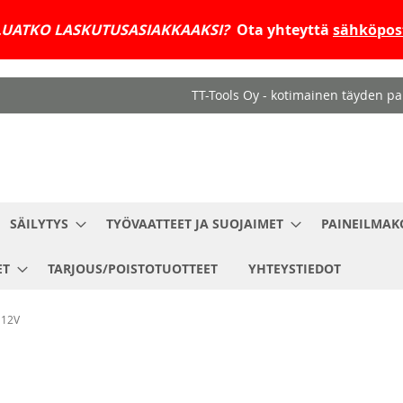
UATKO LASKUTUSASIAKKAAKSI?
Ota yhteyttä
sähköpost
TT-Tools Oy - kotimainen täyden pal
SÄILYTYS
TYÖVAATTEET JA SUOJAIMET
PAINEILMAK
ET
TARJOUS/POISTOTUOTTEET
YHTEYSTIEDOT
12V