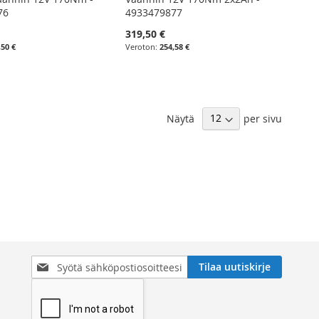
76
4933479877
319,50 €
,50 €
254,58 €
Näytä
per sivu
Tilaa
Tilaa uutiskirje
uutiskirjeemme: