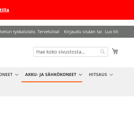
illa
velun työkalutalo. Tervetuloa!
Kirjaudu sisään
Luo tili
Haku
Ostosko
Haku
ONEET
AKKU- JA SÄHKÖKONEET
HITSAUS