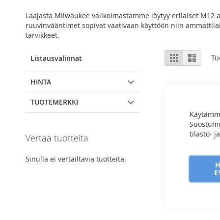
Laajasta Milwaukee valikoimastamme löytyy erilaiset M12 ak
ruuvinvääntimet sopivat vaativaan käyttöön niin ammattilai
tarvikkeet.
View
Ruudukko
Luettel
Tu
Listausvalinnat
as
HINTA
TUOTEMERKKI
Käytämme
Suostumuk
tilasto- 
Vertaa tuotteita
Sinulla ei vertailtavia tuotteita.
E