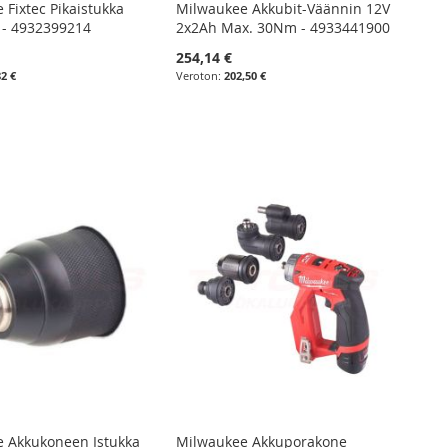
 Fixtec Pikaistukka
Milwaukee Akkubit-Väännin 12V
 - 4932399214
2x2Ah Max. 30Nm - 4933441900
254,14 €
82 €
202,50 €
 Akkukoneen Istukka
Milwaukee Akkuporakone