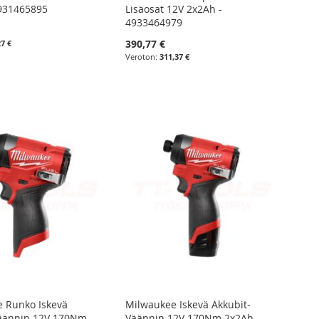
931465895
Lisäosat 12V 2x2Ah -
4933464979
390,77 €
27 €
311,37 €
 Runko Iskevä
Milwaukee Iskevä Akkubit-
äännin 12V 170Nm -
Väännin 12V 170Nm 2x2Ah -