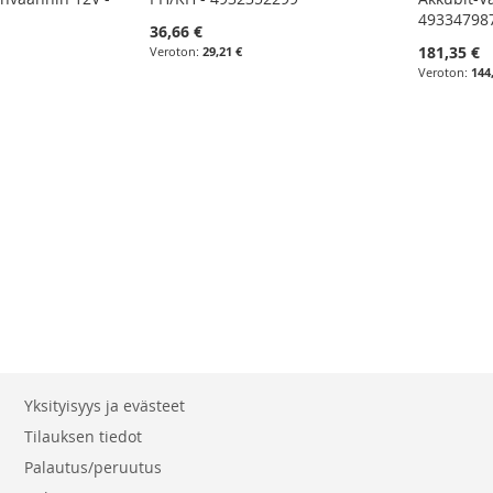
49334798
36,66 €
181,35 €
29,21 €
144
eading page
aava
Yksityisyys ja evästeet
Tilauksen tiedot
Palautus/peruutus