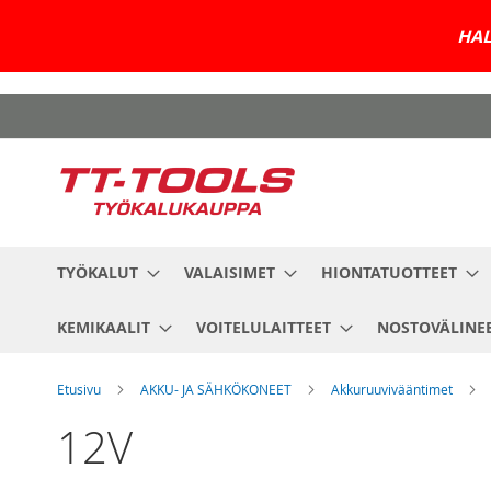
HAL
Skip
to
Content
TYÖKALUT
VALAISIMET
HIONTATUOTTEET
KEMIKAALIT
VOITELULAITTEET
NOSTOVÄLINE
Etusivu
AKKU- JA SÄHKÖKONEET
Akkuruuvivääntimet
12V