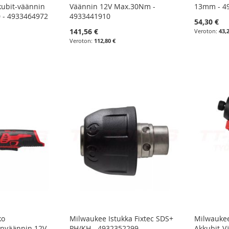
kubit-väännin
Väännin 12V Max.30Nm -
13mm - 4
0 - 4933464972
4933441910
54,30 €
141,56 €
43,
112,80 €
ko
Milwaukee Istukka Fixtec SDS+
Milwaukee
nväännin 12V -
PH/KH - 4932352299
Akkubit-V