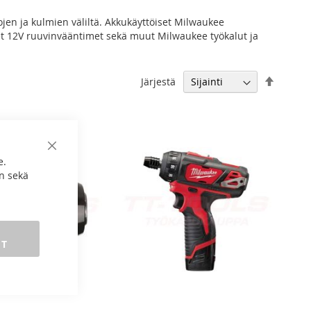
jen ja kulmien väliltä. Akkukäyttöiset Milwaukee
iset 12V ruuvinvääntimet sekä muut Milwaukee työkalut ja
Aseta
Järjestä
laskeva
järjest
Sulje
e.
n sekä
ET