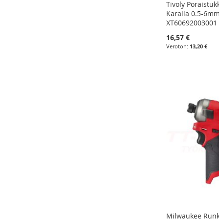
Tivoly Poraistukk
Karalla 0.5-6mm
XT60692003001
16,57 €
13,20 €
Lisää ostoskoriin
Lisää ostoskoriin
Lisää ostoskoriin
Lisää ostoskoriin
LISÄÄ
LISÄÄ
LISÄÄ
LISÄÄ
VERTAILUUN
VERTAILUUN
VERTAILUUN
VERTAILUUN
Milwaukee Runk