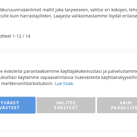
kuruuvinvääntimet mallit joka tarpeeseen, valitse eri kokojen, teho
sille kuin harrastajillekin. Laajasta valikoimastamme löydät erila
o
otteet
1
-
12
/
14
 evästeitä parantaaksemme käyttäjäkokemustasi ja palveluitamm
sellasi käytämme vapaavalintaisia lisäevästeitä käyttöanalyyseihi
ja markkinointitarkoituksiin.
Lue lisää.
HYVÄKSY
VALITSE
VAIN
VÄSTEET
EVÄSTEET
PAKOLLIS