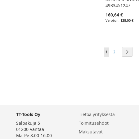
4933451247
160,64 €
128,00 €
Lisää ostoskoriin
Lisää ostoskoriin
Lisää ostoskoriin
Lisää ostoskoriin
LISÄÄ
LISÄÄ
LISÄÄ
LISÄÄ
VERTAILUUN
Sivu
You're currently r
Sivu
Sivu
Seur
1
2
VERTAILUUN
VERTAILUUN
VERTAILUUN
TT-Tools Oy
Tietoa yrityksestä
Salpakuja 5
Toimitusehdot
01200 Vantaa
Maksutavat
Ma-Pe 8.00-16.00