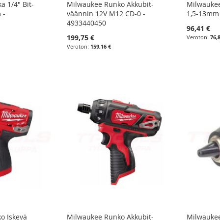
a 1/4" Bit-
Milwaukee Runko Akkubit-
Milwaukee
 -
väännin 12V M12 CD-0 -
1,5-13mm
4933440450
96,41 €
199,75 €
76,
159,16 €
o Iskevä
Milwaukee Runko Akkubit-
Milwaukee