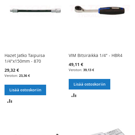
Hazet Jatko Taipuisa
VIM Bitsiräikkä 1/4" - HBR4
1/4"x150mm - 870
49,11 €
29,32 €
39,13 €
23,36 €
Lisää ostoskoriin
Lisää ostoskoriin
LISÄÄ
LISÄÄ
VERTAILUUN
VERTAILUUN