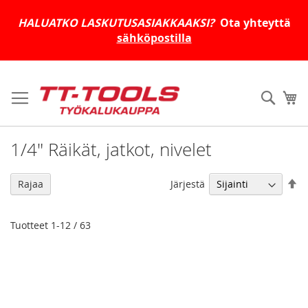
HALUATKO LASKUTUSASIAKKAAKSI?
Ota yhteyttä
sähköpostilla
Skip
to
Haku
Os
Content
1/4" Räikät, jatkot, nivelet
As
Järjestä
Rajaa
la
jä
Tuotteet
1
-
12
/
63