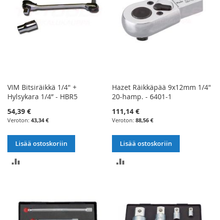
VIM Bitsiräikkä 1/4" +
Hazet Räikkäpää 9x12mm 1/4"
Hylsykara 1/4” - HBR5
20-hamp. - 6401-1
54,39 €
111,14 €
43,34 €
88,56 €
Lisää ostoskoriin
Lisää ostoskoriin
LISÄÄ
LISÄÄ
VERTAILUUN
VERTAILUUN