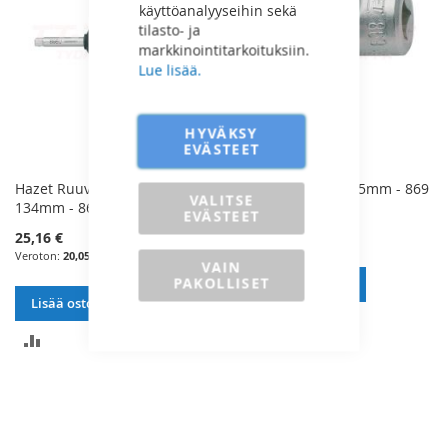
käyttöanalyyseihin sekä
tilasto- ja
markkinointitarkoituksiin.
Lue lisää.
HYVÄKSY
EVÄSTEET
Hazet Ruuvitalttaväännin 1/4"
Hazet Nivel 1/4" 36,5mm - 869
VALITSE
134mm - 866U
EVÄSTEET
35,75 €
25,16 €
28,49 €
20,05 €
VAIN
PAKOLLISET
Lisää ostoskoriin
Lisää ostoskoriin
LISÄÄ
LISÄÄ
VERTAILUUN
VERTAILUUN