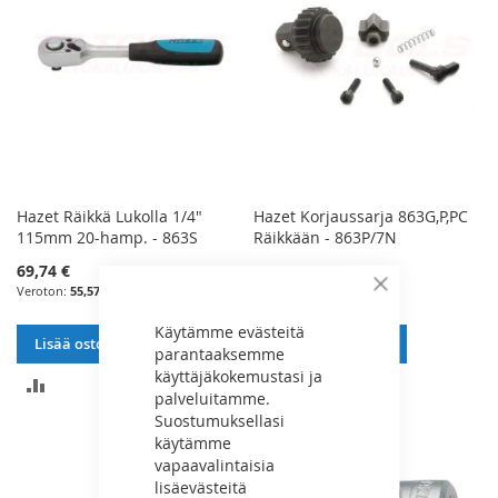
Hazet Räikkä Lukolla 1/4"
Hazet Korjaussarja 863G,P,PC
115mm 20-hamp. - 863S
Räikkään - 863P/7N
69,74 €
25,75 €
55,57 €
20,52 €
Sulje
Käytämme evästeitä
Lisää ostoskoriin
Lisää ostoskoriin
parantaaksemme
käyttäjäkokemustasi ja
LISÄÄ
LISÄÄ
palveluitamme.
Suostumuksellasi
VERTAILUUN
VERTAILUUN
käytämme
vapaavalintaisia
lisäevästeitä