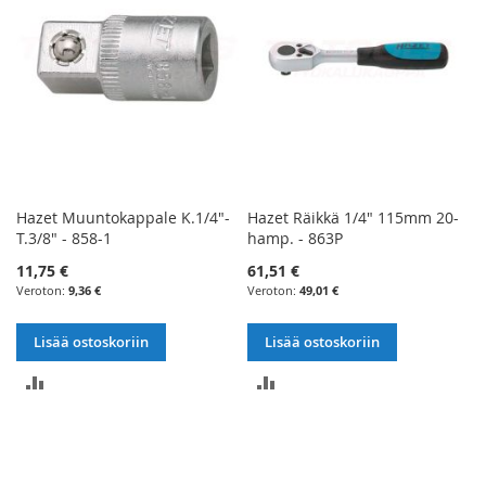
Hazet Muuntokappale K.1/4"-
Hazet Räikkä 1/4" 115mm 20-
T.3/8" - 858-1
hamp. - 863P
11,75 €
61,51 €
9,36 €
49,01 €
Lisää ostoskoriin
Lisää ostoskoriin
LISÄÄ
LISÄÄ
VERTAILUUN
VERTAILUUN