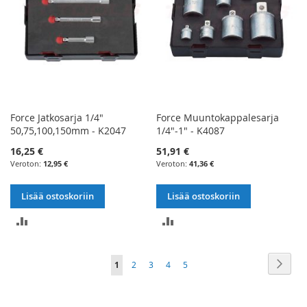
Force Jatkosarja 1/4"
Force Muuntokappalesarja
50,75,100,150mm - K2047
1/4"-1" - K4087
16,25 €
51,91 €
12,95 €
41,36 €
Lisää ostoskoriin
Lisää ostoskoriin
LISÄÄ
LISÄÄ
VERTAILUUN
VERTAILUUN
Sivu
Sivu
Seur
You're
Sivu
Sivu
Sivu
Sivu
1
2
3
4
5
currently
reading