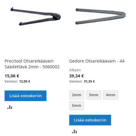
Precitool Otsareikäavain
Gedore Otsareikäavain - 44
Säädettävä 2mm - 5060002
Alkaen
15,06 €
39,34 €
12,00 €
31,35 €
2mm
3mm
4mm
Lisää ostoskoriin
5mm
LISÄÄ
VERTAILUUN
Lisää ostoskoriin
LISÄÄ