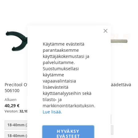
VERTAILUUN
Sulje
Käytämme evästeitä
parantaaksemme
käyttäjäkokemustasi ja
palveluitamme.
Suostumuksellasi
käytämme
vapaavalintaisia
Precitool Otsareikäavain -
SP Otsareikäavain Säädettävä
lisäevästeitä
506100
käyttöanalyyseihin sekä
Alkaen
tilasto- ja
338,85 €
Alkaen
markkinointitarkoituksiin.
40,29 €
270,00 €
Lue lisää.
32,10 €
300mm
600mm
18-40mm (3mm)
800mm
1000mm
HYVÄKSY
EVÄSTEET
18-40mm (4mm)