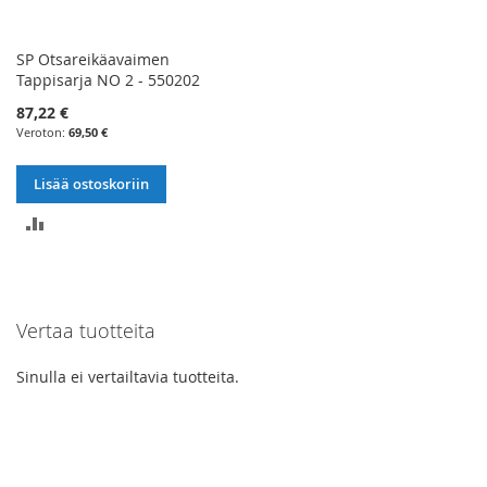
SP Otsareikäavaimen
Tappisarja NO 2 - 550202
87,22 €
69,50 €
Lisää ostoskoriin
LISÄÄ
VERTAILUUN
Vertaa tuotteita
Sinulla ei vertailtavia tuotteita.