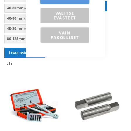
Lisää ostoskoriin
40-80mm (4mm)
VALITSE
LISÄÄ
EVÄSTEET
40-80mm (5mm)
VERTAILUUN
40-80mm (6mm)
VAIN
PAKOLLISET
80-125mm
125-200mm
Lisää ostoskoriin
LISÄÄ
VERTAILUUN