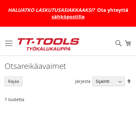
HALUATKO LASKUTUSASIAKKAAKSI?
Ota yhteyttä
sähköpostilla
Skip
to
Haku
Os
Content
Otsareikäavaimet
As
Järjestä
Rajaa
la
jä
7
tuotetta