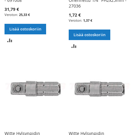
- 691008
Ohennettu 1/4" PH2x25mm -
27036
31,79 €
1,72 €
25,33 €
1,37 €
Lisää ostoskoriin
Lisää ostoskoriin
LISÄÄ
LISÄÄ
VERTAILUUN
VERTAILUUN
Witte Hylsynpidin
Witte Hylsynpidin