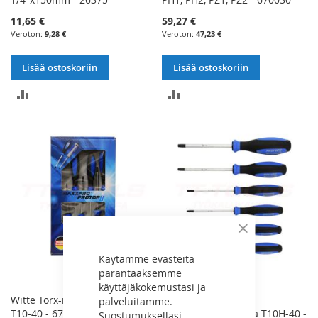
11,65 €
59,27 €
9,28 €
47,23 €
Lisää ostoskoriin
Lisää ostoskoriin
LISÄÄ
LISÄÄ
VERTAILUUN
VERTAILUUN
Sulje
Käytämme evästeitä
parantaaksemme
käyttäjäkokemustasi ja
Witte Torx-ruuvitalttasarja
Witte Torx-
palveluitamme.
T10-40 - 670037
reikäruuvitalttasarja T10H-40 -
Suostumuksellasi