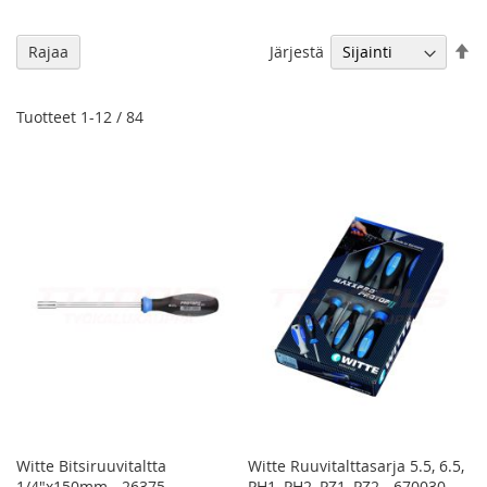
As
Järjestä
Rajaa
la
jä
Tuotteet
1
-
12
/
84
Witte Bitsiruuvitaltta
Witte Ruuvitalttasarja 5.5, 6.5,
1/4"x150mm - 26375
PH1, PH2, PZ1, PZ2 - 670030