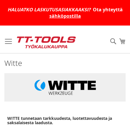
HALUATKO LASKUTUSASIAKKAAKSI?
Ota yhteyttä
sähköpostilla
Skip
to
Haku
Os
Content
Witte
WITTE tunnetaan tarkkuudesta, luotettavuudesta ja
saksalaisesta laadusta.