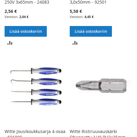
250V 3x65mm - 24083
3,0x50mm - 92501
2,56 €
5,58 €
2,04 €
4,45 €
Lisää ostoskoriin
Lisää ostoskoriin
LISÄÄ
LISÄÄ
VERTAILUUN
VERTAILUUN
Witte Jousikoukkusarja 4-osaa
Witte Ristiruuvauskärki