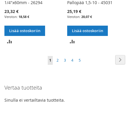
1/4"x60mm - 26294
Pallopää 1,5-10 - 45031
23,32 €
25,19 €
18,58 €
20,07 €
Lisää ostoskoriin
Lisää ostoskoriin
LISÄÄ
LISÄÄ
VERTAILUUN
VERTAILUUN
Sivu
Sivu
Seur
You're
Sivu
Sivu
Sivu
Sivu
1
2
3
4
5
currently
reading
Vertaa tuotteita
page
Sinulla ei vertailtavia tuotteita.