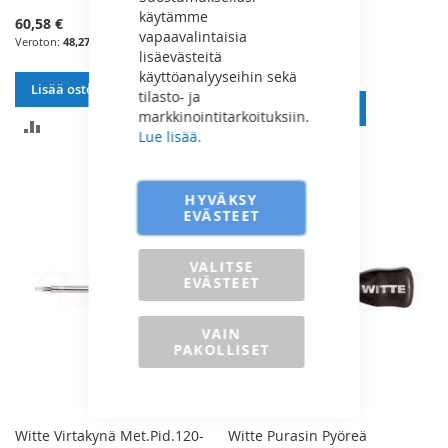
670038
käytämme
60,58 €
vapaavalintaisia
76,69 €
48,27 €
lisäevästeitä
61,11 €
käyttöanalyyseihin sekä
Lisää ostoskoriin
tilasto- ja
Lisää ostoskoriin
markkinointitarkoituksiin.
LISÄÄ
Lue lisää.
LISÄÄ
VERTAILUUN
VERTAILUUN
HYVÄKSY
EVÄSTEET
VALITSE
EVÄSTEET
VAIN
PAKOLLISET
Witte Virtakynä Met.Pid.120-
Witte Purasin Pyöreä