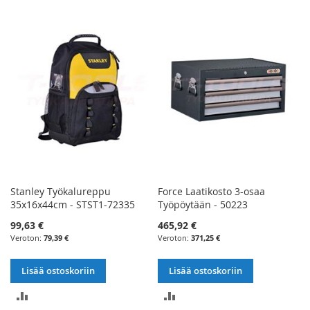
VERTAILUUN
VERTAILUUN
Stanley Työkalureppu
Force Laatikosto 3-osaa
35x16x44cm - STST1-72335
Työpöytään - 50223
99,63 €
465,92 €
79,39 €
371,25 €
Lisää ostoskoriin
Lisää ostoskoriin
LISÄÄ
LISÄÄ