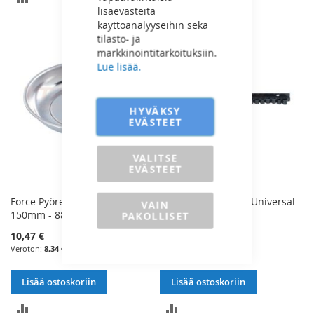
lisäevästeitä
VERTAILUUN
VERTAILUUN
käyttöanalyyseihin sekä
tilasto- ja
markkinointitarkoituksiin.
Lue lisää.
HYVÄKSY
EVÄSTEET
VALITSE
EVÄSTEET
Force Pyöreä Magneettikuppi
Force Työkalupidin Universal
VAIN
150mm - 88001
4400mm - 63201
PAKOLLISET
10,47 €
16,83 €
8,34 €
13,41 €
Lisää ostoskoriin
Lisää ostoskoriin
LISÄÄ
LISÄÄ