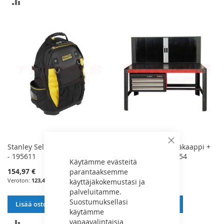
LISÄÄ
VERTAILUUN
VERTAILUUN
Sulje
Stanley Selkäreppu Työkaluille
Force Työpöytä + Yläkaappi +
- 195611
Vetolaatikosto - 50254
Käytämme evästeitä
parantaaksemme
154,97 €
1 848,62 €
käyttäjäkokemustasi ja
123,48 €
1 473,00 €
palveluitamme.
Suostumuksellasi
Lisää ostoskoriin
Lisää ostoskoriin
käytämme
vapaavalintaisia
LISÄÄ
LISÄÄ