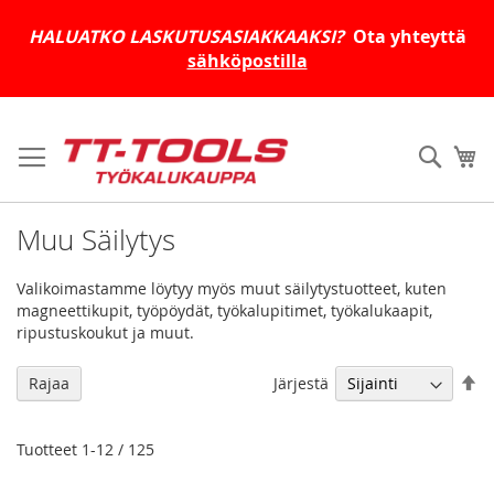
HALUATKO LASKUTUSASIAKKAAKSI?
Ota yhteyttä
sähköpostilla
Skip
to
Haku
Os
Content
Muu Säilytys
Valikoimastamme löytyy myös muut säilytystuotteet, kuten
magneettikupit, työpöydät, työkalupitimet, työkalukaapit,
ripustuskoukut ja muut.
As
Järjestä
Rajaa
la
jä
Tuotteet
1
-
12
/
125