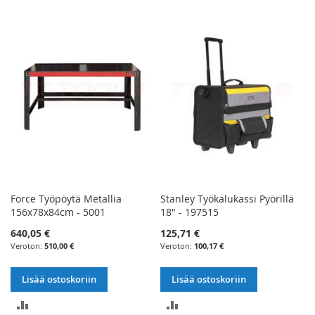
VERTAILUUN
VERTAILUUN
Force Työpöytä Metallia
Stanley Työkalukassi Pyörillä
156x78x84cm - 5001
18" - 197515
640,05 €
125,71 €
510,00 €
100,17 €
Lisää ostoskoriin
Lisää ostoskoriin
LISÄÄ
LISÄÄ