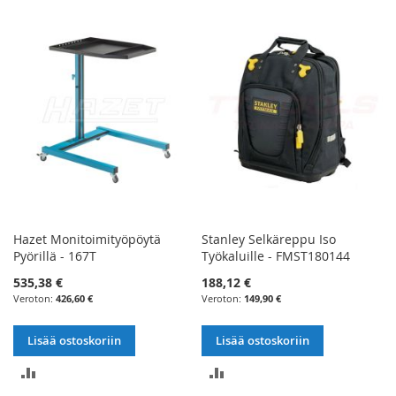
VERTAILUUN
VERTAILUUN
Hazet Monitoimityöpöytä
Stanley Selkäreppu Iso
Pyörillä - 167T
Työkaluille - FMST180144
535,38 €
188,12 €
426,60 €
149,90 €
Lisää ostoskoriin
Lisää ostoskoriin
LISÄÄ
LISÄÄ