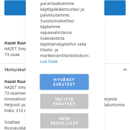
parantaaksemme
Lisää ostoskoriin
käyttäjäkokemustasi ja
palveluitamme.
Suostumuksellasi
käytämme
LISÄÄ VERTAILUUN
vapaavalintaisia
lisäevästeitä
Hazet Ruuvauskärkisarja 1/4"
käyttöanalyyseihin sekä
HAZET SmartCase – be smart – In any case
tilasto- ja
73-osaa
markkinointitarkoituksiin.
Lue lisää.
Yksityiskohdat
HYVÄKSY
Hazet Ruuvauskärkisarja 1/4"
EVÄSTEET
HAZET SmartCase – be smart – In any case
73-osainen sarja
Innovatiivinen konsepti kompaktista, taitettavasta sarjasta
VALITSE
EVÄSTEET
Helposti puhdistettava materiaali ja miellyttävä pintatuntuma
Koko: 210 mm x 118 mm x 50 mm
VAIN
Sisältää:
PAKOLLISET
Ruuvauskärjet: