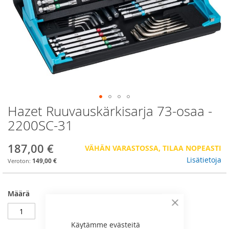
Hazet Ruuvauskärkisarja 73-osaa -
Skip
to
2200SC-31
the
beginning
187,00 €
VÄHÄN VARASTOSSA, TILAA NOPEASTI
of
the
Lisätietoja
149,00 €
images
gallery
Määrä
Sulje
Käytämme evästeitä