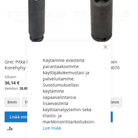
Sulje
Käytämme evästeitä
Grec Pitkä Magneettinen
LTI Pitkä Magneettinen
parantaaksemme
Konehylsy 1/4"
Konehylsy 1/4" - 640070
käyttäjäkokemustasi ja
Alkaen
Alkaen
palveluitamme.
36,14 €
55,09 €
Suostumuksellasi
28,80 €
43,90 €
käytämme
vapaavalintaisia
8mm
10mm
13mm
7mm
8mm
12mm
lisäevästeitä
käyttöanalyyseihin sekä
tilasto- ja
Lisää ostoskoriin
Lisää ostoskoriin
markkinointitarkoituksiin.
LISÄÄ
LISÄÄ
Lue lisää.