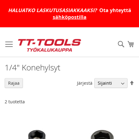
HALUATKO LASKUTUSASIAKKAAKSI?
Ota yhteyttä
sähköpostilla
Skip
to
Haku
Os
Content
1/4" Konehylsyt
As
Järjestä
Rajaa
la
jä
2
tuotetta