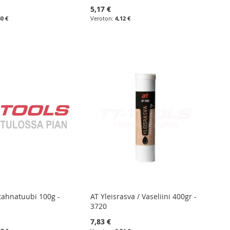
5,17 €
80 €
4,12 €
tahnatuubi 100g -
AT Yleisrasva / Vaseliini 400gr -
3720
7,83 €