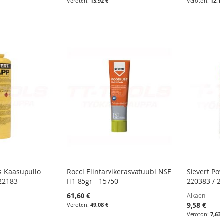
13,92 €
12,
s Kaasupullo
Rocol Elintarvikerasvatuubi NSF
Sievert P
222183
H1 85gr - 15750
220383 / 
61,60 €
Alkaen
9,58 €
49,08 €
7,6