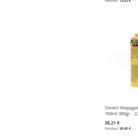
13,02 €
Lisää ostoskoriin
Lisää ostoskoriin
Lisää ostoskoriin
Lisää ostoskoriin
LISÄÄ
LISÄÄ
LISÄÄ
LISÄÄ
VERTAILUUN
VERTAILUUN
VERTAILUUN
VERTAILUUN
Sievert Mappga
788ml 380gr - 
38,21 €
30,45 €