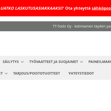
UATKO LASKUTUSASIAKKAAKSI?
Ota yhteyttä
sähköpost
TT-Tools Oy - kotimainen täyden pal
SÄILYTYS
TYÖVAATTEET JA SUOJAIMET
PAINEILMAK
ET
TARJOUS/POISTOTUOTTEET
YHTEYSTIEDOT