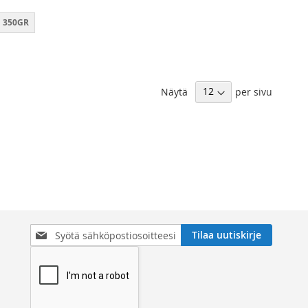
350GR
Näytä
per sivu
Tilaa
Tilaa uutiskirje
uutiskirjeemme: