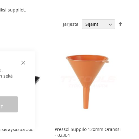
ksi suppilot.
Aseta
Järjestä
laskeva
järjest
Sulje
e.
n sekä
ET
nkeräysastia 50L -
Pressol Suppilo 120mm Oranssi
- 02364