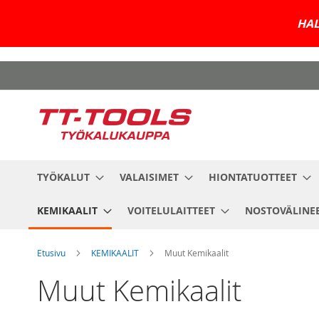
HAL
Skip
to
Content
TYÖKALUT
VALAISIMET
HIONTATUOTTEET
KEMIKAALIT
VOITELULAITTEET
NOSTOVÄLINE
Etusivu
KEMIKAALIT
Muut Kemikaalit
Muut Kemikaalit