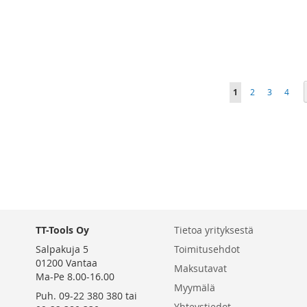
Lisää ostoskoriin
Lisää ostoskoriin
Lisää ostoskoriin
LISÄÄ
LISÄÄ
LISÄÄ
Lisää ostoskoriin
VERTAILUUN
VERTAILUUN
VERTAILUUN
LISÄÄ
Sivu
You're currently r
Sivu
Sivu
Sivu
1
2
3
4
VERTAILUUN
TT-Tools Oy
Tietoa yrityksestä
Salpakuja 5
Toimitusehdot
01200 Vantaa
Maksutavat
Ma-Pe 8.00-16.00
Myymälä
Puh. 09-22 380 380 tai
Yhteystiedot