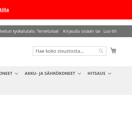
illa
velun työkalutalo. Tervetuloa!
Kirjaudu sisään
Luo tili
Haku
Ostosko
Haku
ONEET
AKKU- JA SÄHKÖKONEET
HITSAUS