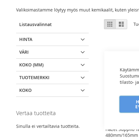
Valikoimastamme löytyy myös muut kemikaalit, kuten yleisra
View
Ruudukko
Luettel
Tu
Listausvalinnat
as
HINTA
VÄRI
KOKO (MM)
Käytämme
Suostumuk
TUOTEMERKKI
tilasto- 
KOKO
E
Vertaa tuotteita
Sinulla ei vertailtavia tuotteita.
Hazet Suppilo T
480mm/165mm -