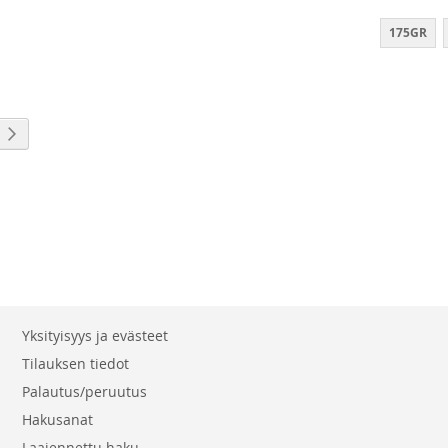
175GR
eading page
Sivu
Seuraava
Yksityisyys ja evästeet
Tilauksen tiedot
Palautus/peruutus
Hakusanat
Laajennettu haku