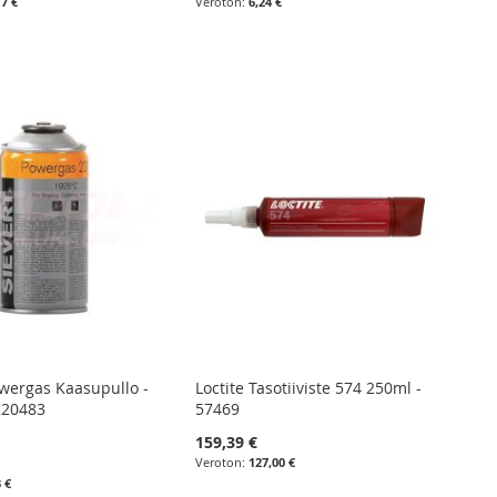
17 €
6,24 €
owergas Kaasupullo -
Loctite Tasotiiviste 574 250ml -
220483
57469
159,39 €
127,00 €
3 €