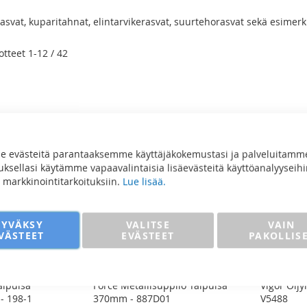
svat, kuparitahnat, elintarvikerasvat, suurtehorasvat sekä esimerki
o
otteet
1
-
12
/
42
 evästeitä parantaaksemme käyttäjäkokemustasi ja palveluitamm
sellasi käytämme vapaavalintaisia lisäevästeitä käyttöanalyyseihi
ja markkinointitarkoituksiin.
Lue lisää.
HYVÄKSY
VALITSE
VAIN
VÄSTEET
EVÄSTEET
PAKOLLIS
aipuisa
Force Metallisuppilo Taipuisa
Vigor Öljy
 198-1
370mm - 887D01
V5488