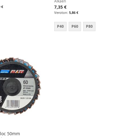
Alkaen
7,35 €
9 €
5,86 €
P40
P60
P80
oloc 50mm