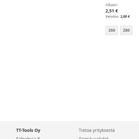
Alkaen
2,51 €
2,00 €
Z60
Z80
Lisää ostoskoriin
Lisää ostoskoriin
LISÄÄ
Lisää ostoskoriin
LISÄÄ
VERTAILUUN
LISÄÄ
VERTAILUUN
VERTAILUUN
TT-Tools Oy
Tietoa yrityksestä
Salpakuja 5
Toimitusehdot