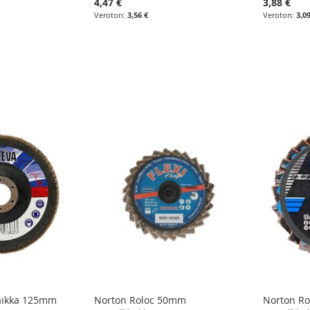
4,47 €
3,88 €
3,56 €
3,0
laikka 125mm
Norton Roloc 50mm
Norton R