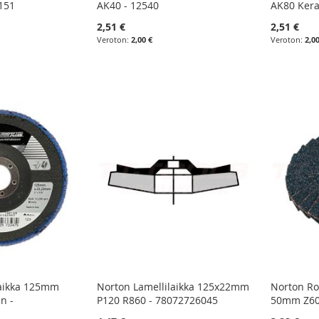
151
AK40 - 12540
AK80 Kera
2,51 €
2,51 €
2,00 €
2,0
laikka 125mm
Norton Lamellilaikka 125x22mm
Norton Ro
n -
P120 R860 - 78072726045
50mm Z60