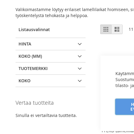
Valikoimastamme löytyy erilaiset lamellilaikat hiomiseen, sii
työskentelystä tehokasta ja helppoa.
View
Ruudukko
Luettel
11
Listausvalinnat
as
HINTA
KOKO (MM)
TUOTEMERKKI
Käytämme
Suostumuk
KOKO
tilasto- 
Vertaa tuotteita
E
Sinulla ei vertailtavia tuotteita.
PFERD Lamellila