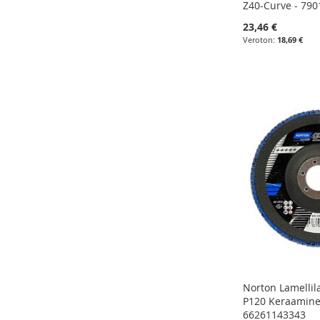
Z40-Curve - 790
23,46 €
18,69 €
Lisää ostoskoriin
Lisää ostoskoriin
Lisää ostoskoriin
Lisää ostoskoriin
LISÄÄ
LISÄÄ
LISÄÄ
LISÄÄ
VERTAILUUN
VERTAILUUN
VERTAILUUN
VERTAILUUN
Norton Lamelli
P120 Keraamine
66261143343