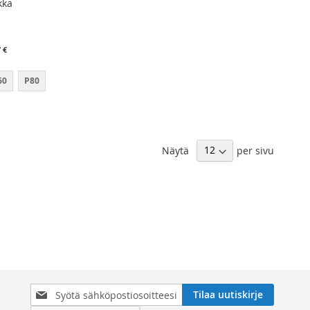
kka
7 €
60
P80
Näytä
per sivu
Tilaa
Tilaa uutiskirje
uutiskirjeemme: