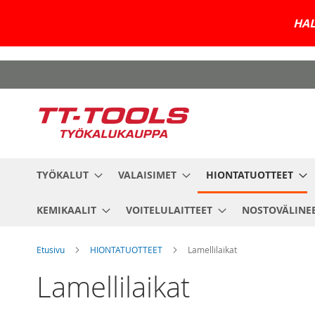
HAL
Skip
to
Content
TYÖKALUT
VALAISIMET
HIONTATUOTTEET
KEMIKAALIT
VOITELULAITTEET
NOSTOVÄLINE
Etusivu
HIONTATUOTTEET
Lamellilaikat
Lamellilaikat