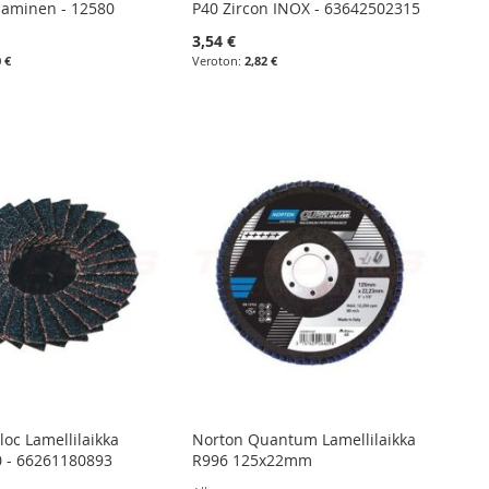
aminen - 12580
P40 Zircon INOX - 63642502315
3,54 €
0 €
2,82 €
loc Lamellilaikka
Norton Quantum Lamellilaikka
 - 66261180893
R996 125x22mm