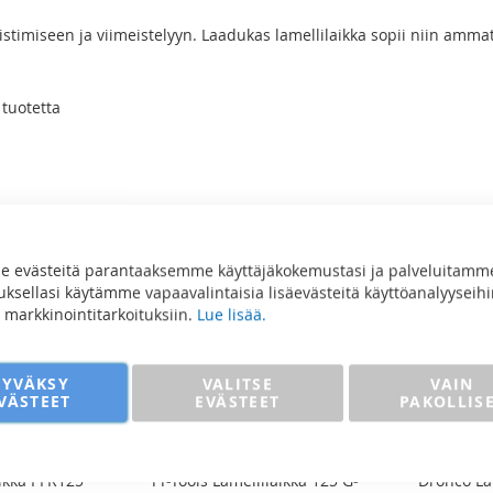
stimiseen ja viimeistelyyn. Laadukas lamellilaikka sopii niin ammatti
o
tuotetta
 evästeitä parantaaksemme käyttäjäkokemustasi ja palveluitamm
sellasi käytämme vapaavalintaisia lisäevästeitä käyttöanalyyseihi
ja markkinointitarkoituksiin.
Lue lisää.
HYVÄKSY
VALITSE
VAIN
VÄSTEET
EVÄSTEET
PAKOLLIS
ikka PFR125
TT-Tools Lamellilaikka 125 G-
Dronco La