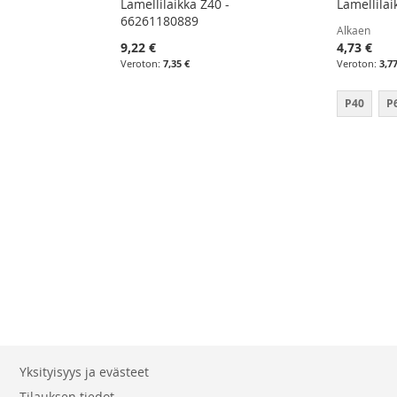
Lamellilaikka Z40 -
Lamellilai
66261180889
Alkaen
9,22 €
4,73 €
7,35 €
3,7
P40
P
Yksityisyys ja evästeet
Tilauksen tiedot