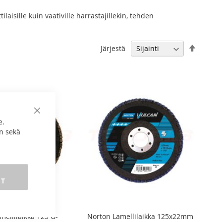
laisille kuin vaativille harrastajillekin, tehden
Aseta
Järjestä
laskeva
järjest
Sulje
e.
n sekä
ET
mellilaikka 125 G-
Norton Lamellilaikka 125x22mm