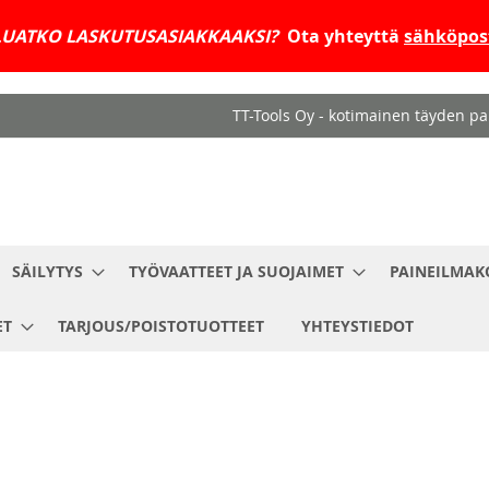
UATKO LASKUTUSASIAKKAAKSI?
Ota yhteyttä
sähköpost
TT-Tools Oy - kotimainen täyden pal
SÄILYTYS
TYÖVAATTEET JA SUOJAIMET
PAINEILMAK
ET
TARJOUS/POISTOTUOTTEET
YHTEYSTIEDOT