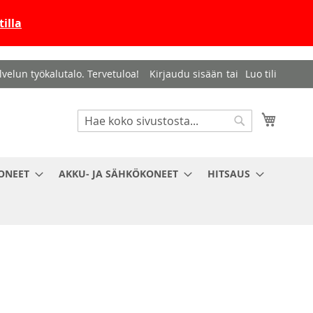
illa
velun työkalutalo. Tervetuloa!
Kirjaudu sisään
Luo tili
Haku
Ostosko
Haku
ONEET
AKKU- JA SÄHKÖKONEET
HITSAUS