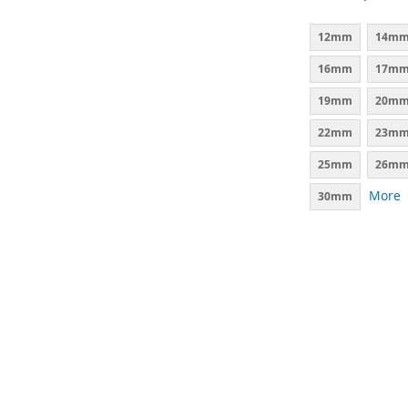
12mm
14m
16mm
17m
19mm
20m
22mm
23m
25mm
26m
More
30mm
Lisää ostoskoriin
Lisää ostoskoriin
LISÄÄ
LISÄÄ
VERTAILUUN
VERTAILUUN