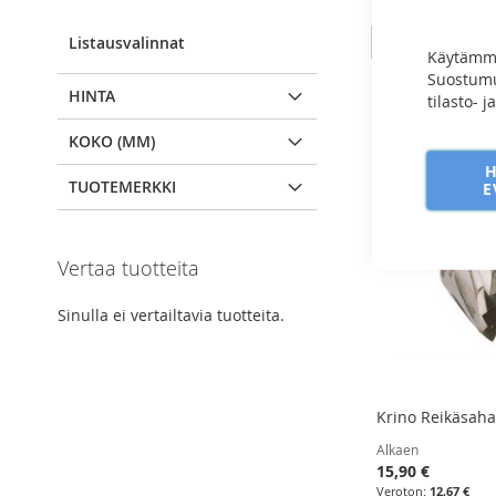
View
Ruudukko
Luettel
2
t
Listausvalinnat
as
Käytämme
Suostumuk
HINTA
tilasto- 
KOKO (MM)
TUOTEMERKKI
E
Vertaa tuotteita
Sinulla ei vertailtavia tuotteita.
Krino Reikäsaha
Alkaen
15,90 €
12,67 €