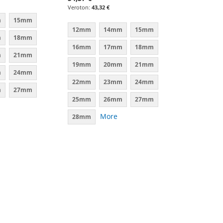
43,32 €
m
15mm
12mm
14mm
15mm
m
18mm
16mm
17mm
18mm
m
21mm
19mm
20mm
21mm
m
24mm
22mm
23mm
24mm
m
27mm
25mm
26mm
27mm
More
28mm