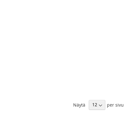
Näytä
per sivu