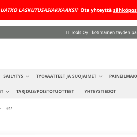
UATKO LASKUTUSASIAKKAAKSI?
Ota yhteyttä
sähköpost
TT-Tools Oy - kotimainen täyden pal
SÄILYTYS
TYÖVAATTEET JA SUOJAIMET
PAINEILMAK
ET
TARJOUS/POISTOTUOTTEET
YHTEYSTIEDOT
HSS