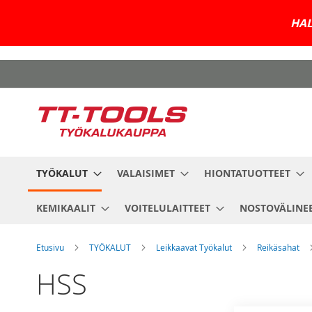
HAL
Skip
to
Content
TYÖKALUT
VALAISIMET
HIONTATUOTTEET
KEMIKAALIT
VOITELULAITTEET
NOSTOVÄLINE
Etusivu
TYÖKALUT
Leikkaavat Työkalut
Reikäsahat
HSS