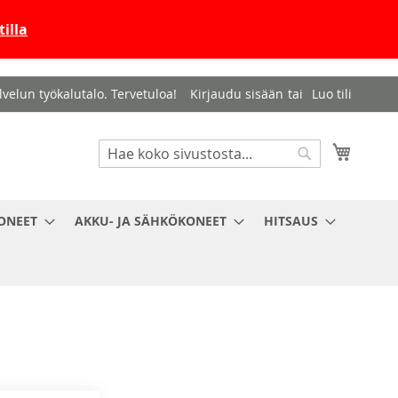
illa
velun työkalutalo. Tervetuloa!
Kirjaudu sisään
Luo tili
Haku
Ostosko
Haku
ONEET
AKKU- JA SÄHKÖKONEET
HITSAUS