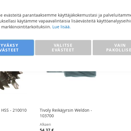
o
uotetta
 evästeitä parantaaksemme käyttäjäkokemustasi ja palveluitamm
sellasi käytämme vapaavalintaisia lisäevästeitä käyttöanalyyseihi
ja markkinointitarkoituksiin.
Lue lisää.
HYVÄKSY
VALITSE
VAIN
VÄSTEET
EVÄSTEET
PAKOLLIS
 HSS - 210010
Tivoly Reikäjyrsin Weldon -
103700
Alkaen
54,37 €