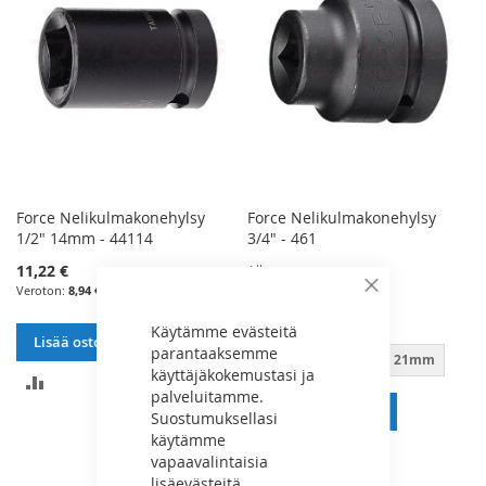
Force Nelikulmakonehylsy
Force Nelikulmakonehylsy
1/2" 14mm - 44114
3/4" - 461
11,22 €
Alkaen
22,45 €
8,94 €
Sulje
17,89 €
Käytämme evästeitä
Lisää ostoskoriin
parantaaksemme
17mm
19mm
21mm
käyttäjäkokemustasi ja
LISÄÄ
palveluitamme.
Lisää ostoskoriin
VERTAILUUN
Suostumuksellasi
käytämme
LISÄÄ
vapaavalintaisia
lisäevästeitä