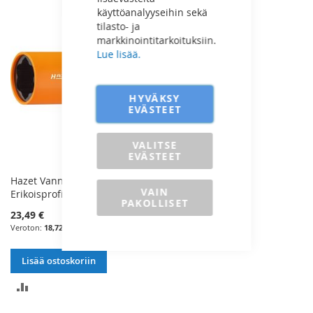
VERTAILUUN
käyttöanalyyseihin sekä
tilasto- ja
markkinointitarkoituksiin.
Lue lisää.
HYVÄKSY
EVÄSTEET
VALITSE
EVÄSTEET
Hazet Vannehylsy 1/2" 21mm
VAIN
Erikoisprofiili - 905SLG-21
PAKOLLISET
23,49 €
18,72 €
Lisää ostoskoriin
LISÄÄ
VERTAILUUN