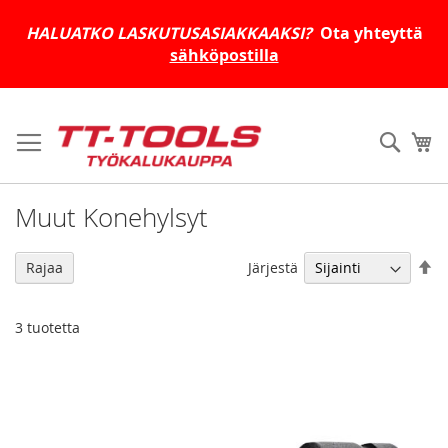
HALUATKO LASKUTUSASIAKKAAKSI?
Ota yhteyttä
sähköpostilla
Skip
to
Haku
Os
Content
Muut Konehylsyt
As
Järjestä
Rajaa
la
jä
3
tuotetta