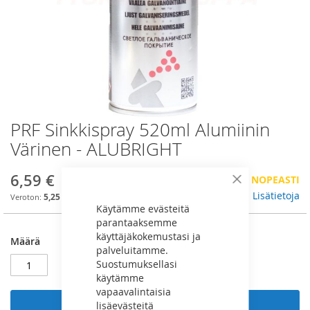
PRF Sinkkispray 520ml Alumiinin
Skip
to
Värinen - ALUBRIGHT
the
beginning
6,59 €
VÄHÄN VARASTOSSA, TILAA NOPEASTI
of
Sulje
the
Lisätietoja
5,25 €
Käytämme evästeitä
images
parantaaksemme
gallery
käyttäjäkokemustasi ja
Määrä
palveluitamme.
Suostumuksellasi
käytämme
vapaavalintaisia
lisäevästeitä
Lisää ostoskoriin