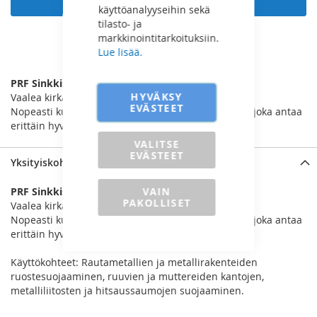
käyttöanalyyseihin sekä
tilasto- ja
markkinointitarkoituksiin.
Lue lisää.
LISÄÄ VERTAILUUN
PRF Sinkkispray 520ml
HYVÄKSY
Vaalea kirkas galvanointiaine.
EVÄSTEET
Nopeasti kuivuva alumiinin värinen sinkkipinnoite, joka antaa
erittäin hyvän korroosiosuojan rautametalleille.
VALITSE
EVÄSTEET
Yksityiskohdat
VAIN
PRF Sinkkispray 520ml
PAKOLLISET
Vaalea kirkas galvanointiaine.
Nopeasti kuivuva alumiinin värinen sinkkipinnoite, joka antaa
erittäin hyvän korroosiosuojan rautametalleille.
Käyttökohteet: Rautametallien ja metallirakenteiden
ruostesuojaaminen, ruuvien ja muttereiden kantojen,
metalliliitosten ja hitsaussaumojen suojaaminen.