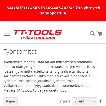
HALUATKO LASKUTUSASIAKKAAKSI?
Ota yhteyttä
sähköpostilla
Skip
to
Haku
Os
Content
Työntömitat
Työntömitta mahdollistaa tarkan mittaamisen ottamalla
haluttu etäisyys työntömitan mittausleukojen väliin. Tulos
luetaan joko mitta-asteikolta tai digitaaliselta näytöltä.
Tarjoamme kattavan valikoiman eri kokoisia perinteisiä
työntömittoja, sekä digitaalisia työntömittoja.
Valikoimastamme löytyy laadukkaat tuotemerkit, kuten
Metrica, Mitutoyo, Force ja monet muut.
As
Järjestä
Rajaa
la