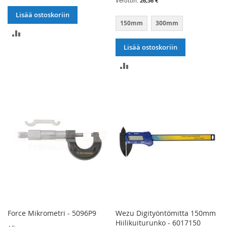
26,36 €
Lisää ostoskoriin
150mm
300mm
LISÄÄ
Lisää ostoskoriin
VERTAILUUN
LISÄÄ
VERTAILUUN
Force Mikrometri - 5096P9
Wezu Digityöntömitta 150mm
Hiilikuiturunko - 6017150