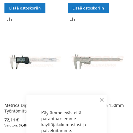
Lisää ostoskoriin
Lisää ostoskoriin
LISÄÄ
LISÄÄ
VERTAILUUN
VERTAILUUN
Sulje
Metrica Digitaalinen
Metrica Työntömitta 150mm
Työntömitta 150mm - 10002
Monoblock - 10038
Käytämme evästeitä
parantaaksemme
72,11 €
24,70 €
käyttäjäkokemustasi ja
57,46 €
19,68 €
palveluitamme.