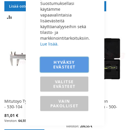
Suostumuksellasi
Lisää ostoskoriin
Lisää ostoskoriin
käytämme
vapaavalintaisia
LISÄÄ
LISÄÄ
lisäevästeitä
käyttöanalyyseihin sekä
VERTAILUUN
VERTAILUUN
tilasto- ja
markkinointitarkoituksiin.
Lue lisää.
HYVÄKSY
EVÄSTEET
VALITSE
EVÄSTEET
VAIN
Mitutoyo Työntömitta 150mm
Mitutoyo Digitaalinen
PAKOLLISET
- 530-104
Työntömitta 150mm - 500-
181-30
81,01 €
262,99 €
64,55 €
209,55 €