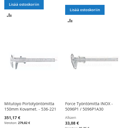
Lisää ostoskoriin
Lisää ostoskoriin
LISÄÄ
LISÄÄ
VERTAILUUN
VERTAILUUN
Mitutoyo Piirtotyöntömitta
Force Työntömitta INOX -
150mm Kovamet. - 536-221
5096P1 / 5096P1A30
351,17 €
Alkaen
33,08 €
279,82 €