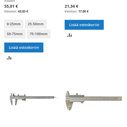
Alkaen
55,01 €
21,34 €
43,83 €
17,00 €
0-25mm
25-50mm
Lisää ostoskoriin
50-75mm
75-100mm
LISÄÄ
VERTAILUUN
Lisää ostoskoriin
LISÄÄ
VERTAILUUN