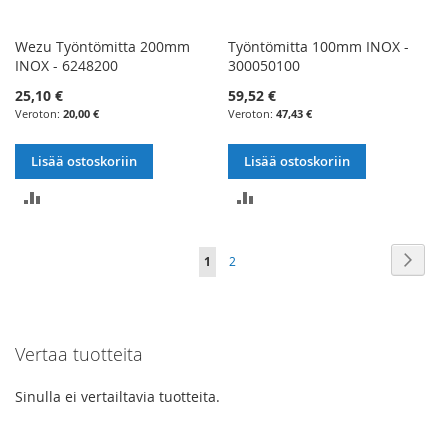
Wezu Työntömitta 200mm
Työntömitta 100mm INOX -
INOX - 6248200
300050100
25,10 €
59,52 €
20,00 €
47,43 €
Lisää ostoskoriin
Lisää ostoskoriin
LISÄÄ
LISÄÄ
VERTAILUUN
VERTAILUUN
Sivu
Sivu
Seur
You're
Sivu
1
2
currently
reading
Vertaa tuotteita
page
Sinulla ei vertailtavia tuotteita.