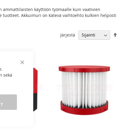
n ammattilaisten käyttöön työmaalle kuin vaativien
e tuotteet. Akkuimuri on kätevä vaihtoehto kulkien helposti
Aseta
Järjestä
laskeva
järjest
Sulje
e.
n sekä
ET