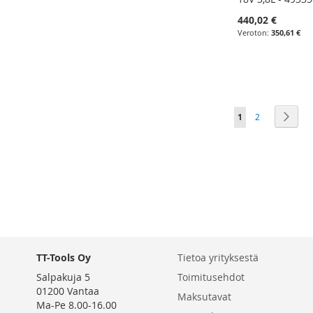
440,02 €
350,61 €
Lisää ostoskoriin
Lisää ostoskoriin
Lisää ostoskoriin
Lisää ostoskoriin
LISÄÄ
LISÄÄ
LISÄÄ
LISÄÄ
VERTAILUUN
VERTAILUUN
Sivu
You're currently r
Sivu
Sivu
Seur
1
2
VERTAILUUN
VERTAILUUN
TT-Tools Oy
Tietoa yrityksestä
Salpakuja 5
Toimitusehdot
01200 Vantaa
Maksutavat
Ma-Pe 8.00-16.00