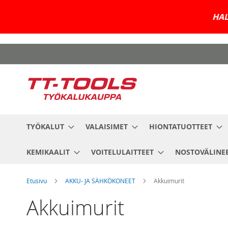
HAL
Skip
to
Content
TYÖKALUT
VALAISIMET
HIONTATUOTTEET
KEMIKAALIT
VOITELULAITTEET
NOSTOVÄLINE
Etusivu
AKKU- JA SÄHKÖKONEET
Akkuimurit
Akkuimurit