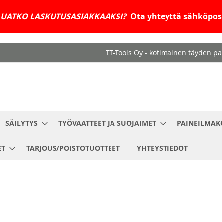
UATKO LASKUTUSASIAKKAAKSI?
Ota yhteyttä
sähköpost
TT-Tools Oy - kotimainen täyden pal
SÄILYTYS
TYÖVAATTEET JA SUOJAIMET
PAINEILMAK
ET
TARJOUS/POISTOTUOTTEET
YHTEYSTIEDOT