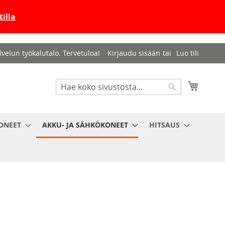
illa
velun työkalutalo. Tervetuloa!
Kirjaudu sisään
Luo tili
Haku
Ostosko
Haku
ONEET
AKKU- JA SÄHKÖKONEET
HITSAUS