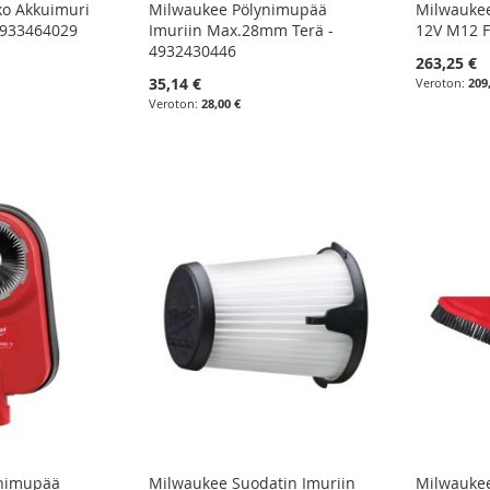
o Akkuimuri
Milwaukee Pölynimupää
Milwauke
4933464029
Imuriin Max.28mm Terä -
12V M12 F
4932430446
263,25 €
35,14 €
209
28,00 €
ynimupää
Milwaukee Suodatin Imuriin
Milwauke