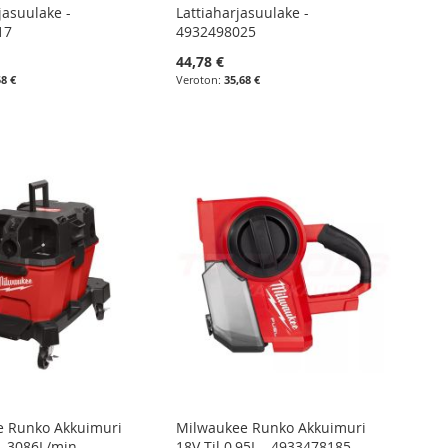
asuulake -
Lattiaharjasuulake -
17
4932498025
44,78 €
58 €
35,68 €
e Runko Akkuimuri
Milwaukee Runko Akkuimuri
L 3086L/min. -
18V Til.0,95L - 4933478185