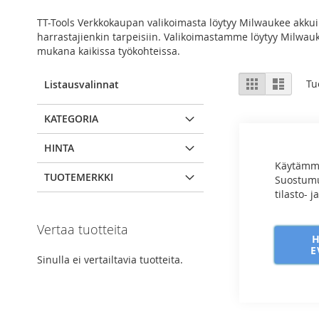
TT-Tools Verkkokaupan valikoimasta löytyy Milwaukee akkui
harrastajienkin tarpeisiin. Valikoimastamme löytyy Milwauk
mukana kaikissa työkohteissa.
View
Ruudukko
Luettel
Tu
Listausvalinnat
as
KATEGORIA
HINTA
Käytämme
TUOTEMERKKI
Suostumuk
tilasto- 
Vertaa tuotteita
E
Sinulla ei vertailtavia tuotteita.