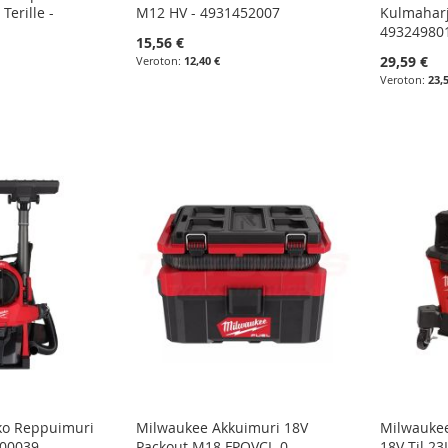
Terille -
M12 HV - 4931452007
Kulmaharj
49324980
15,56 €
29,59 €
12,40 €
23,
ko Reppuimuri
Milwaukee Akkuimuri 18V
Milwauke
500039
Packout M18 FPOVCL-0 -
18V Til.23