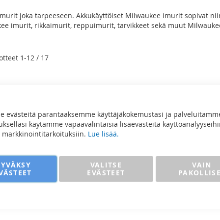
murit joka tarpeeseen. Akkukäyttöiset Milwaukee imurit sopivat nii
ee imurit, rikkaimurit, reppuimurit, tarvikkeet sekä muut Milwauke
o
otteet
1
-
12
/
17
 evästeitä parantaaksemme käyttäjäkokemustasi ja palveluitamm
sellasi käytämme vapaavalintaisia lisäevästeitä käyttöanalyyseihi
ja markkinointitarkoituksiin.
Lue lisää.
HYVÄKSY
VALITSE
VAIN
VÄSTEET
EVÄSTEET
PAKOLLIS