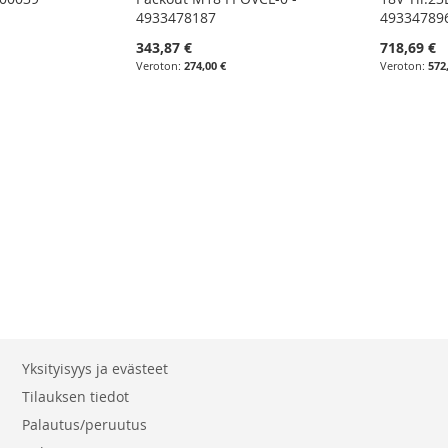
4933478187
49334789
343,87 €
718,69 €
274,00 €
572
eading page
aava
Yksityisyys ja evästeet
Tilauksen tiedot
Palautus/peruutus