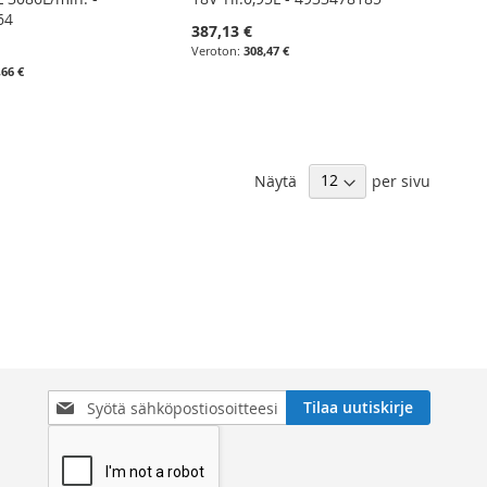
64
387,13 €
308,47 €
,66 €
Näytä
per sivu
Tilaa
Tilaa uutiskirje
uutiskirjeemme: