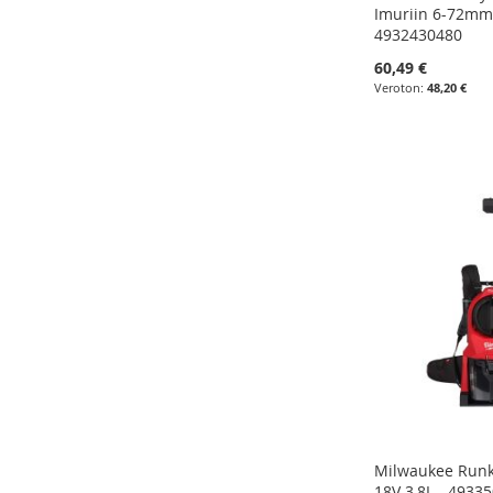
Imuriin 6-72mm 
4932430480
60,49 €
48,20 €
Lisää ostoskoriin
Lisää ostoskoriin
Lisää ostoskoriin
Lisää ostoskoriin
LISÄÄ
LISÄÄ
LISÄÄ
LISÄÄ
VERTAILUUN
VERTAILUUN
VERTAILUUN
VERTAILUUN
Milwaukee Run
18V 3,8L - 4933