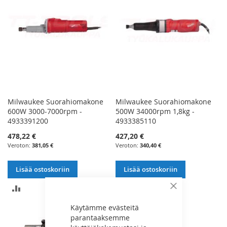
Milwaukee Suorahiomakone
Milwaukee Suorahiomakone
600W 3000-7000rpm -
500W 34000rpm 1,8kg -
4933391200
4933385110
478,22 €
427,20 €
381,05 €
340,40 €
Lisää ostoskoriin
Lisää ostoskoriin
LISÄÄ
LISÄÄ
Sulje
VERTAILUUN
VERTAILUUN
Käytämme evästeitä
parantaaksemme