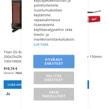
käyttäjäkokemustasi ja
palveluitamme.
Suostumuksellasi
käytämme
vapaavalintaisia
lisäevästeitä
käyttöanalyyseihin sekä
tilasto- ja
markkinointitarkoituksiin.
Lue lisää.
Titan GS-8403 Smirgeli
Milwaukee
200x25x20mm Nauha
Epäkeskohiomakone 150mm
HYVÄKSY
100x1000mm - GS8403
440W - 4933431170
EVÄSTEET
919,74 €
323,46 €
732,86 €
257,74 €
VALITSE
EVÄSTEET
Lisää ostoskoriin
Lisää ostoskoriin
VAIN
LISÄÄ
LISÄÄ
PAKOLLISET
VERTAILUUN
VERTAILUUN