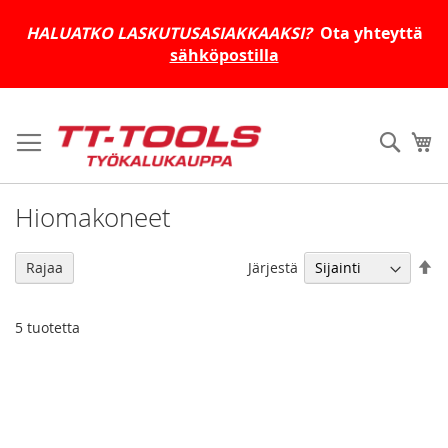
HALUATKO LASKUTUSASIAKKAAKSI?
Ota yhteyttä
sähköpostilla
Skip
to
Haku
Os
Content
Hiomakoneet
As
Järjestä
Rajaa
la
jä
5
tuotetta