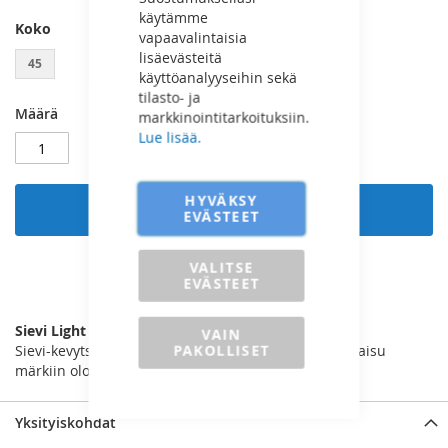
käytämme
Koko
vapaavalintaisia
lisäevästeitä
45
käyttöanalyyseihin sekä
tilasto- ja
Määrä
markkinointitarkoituksiin.
Lue lisää.
HYVÄKSY
Lisää ostoskoriin
EVÄSTEET
VALITSE
EVÄSTEET
LISÄÄ VERTAILUUN
Sievi Light Boot Black S5
VAIN
PAKOLLISET
Sievi-kevytsaappaat ovat mukava ja turvallinen ratkaisu
märkiin olosuhteisiin.
Yksityiskohdat