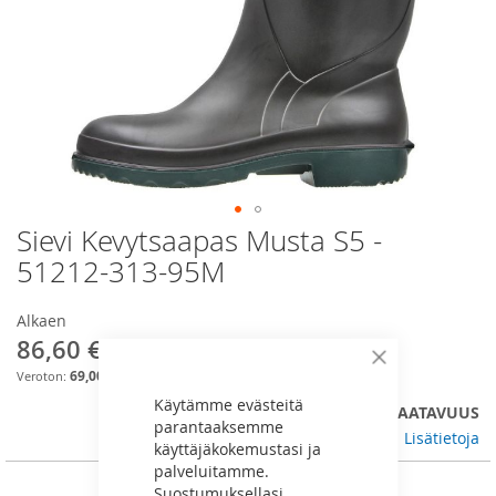
Sievi Kevytsaapas Musta S5 -
Skip
to
51212-313-95M
the
beginning
Alkaen
of
86,60 €
the
images
Sulje
69,00 €
gallery
Käytämme evästeitä
VALITSE KOKO/VÄRI JA TARKISTA SAATAVUUS
parantaaksemme
Lisätietoja
käyttäjäkokemustasi ja
palveluitamme.
Suostumuksellasi