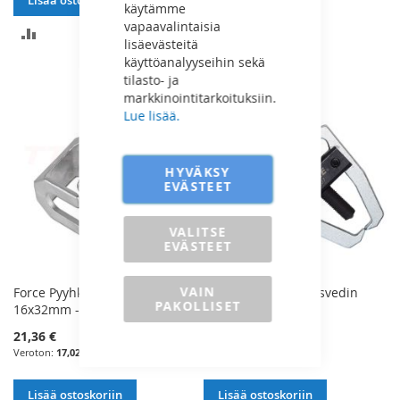
Lisää ostoskoriin
käytämme
LISÄÄ
vapaavalintaisia
LISÄÄ
lisäevästeitä
VERTAILUUN
käyttöanalyyseihin sekä
VERTAILUUN
tilasto- ja
markkinointitarkoituksiin.
Lue lisää.
HYVÄKSY
EVÄSTEET
VALITSE
EVÄSTEET
VAIN
Force Pyyhkijän Ulosvedin
Force Pyyhkijän Ulosvedin
PAKOLLISET
16x32mm - 9M0201
16x46mm - 9M0207
21,36 €
48,25 €
17,02 €
38,45 €
Lisää ostoskoriin
Lisää ostoskoriin