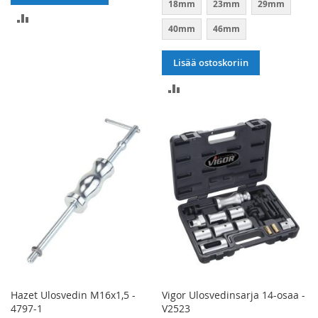
18mm
23mm
29mm
LISÄÄ
40mm
46mm
VERTAILUUN
Lisää ostoskoriin
LISÄÄ
VERTAILUUN
Hazet Ulosvedin M16x1,5 -
Vigor Ulosvedinsarja 14-osaa -
4797-1
V2523