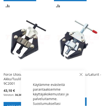
LISÄÄ
LISÄÄ
VERTAILUUN
VERTAILUUN
Force Ulosvedin
Force Ulosvedin Akku/Laturit -
Sulje
Akku/Tuulilasinpyyhkijät -
9C2002
9C2001
Käytämme evästeitä
26,13 €
parantaaksemme
43,10 €
20,82 €
käyttäjäkokemustasi ja
34,34 €
palveluitamme.
Lisää ostoskoriin
Suostumuksellasi