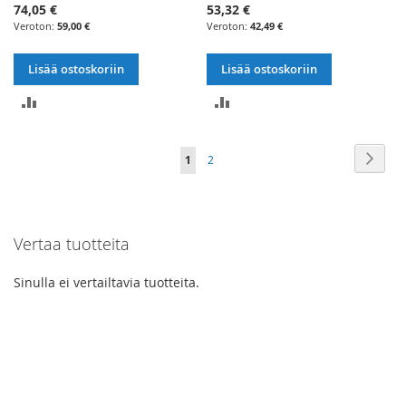
74,05 €
53,32 €
59,00 €
42,49 €
Lisää ostoskoriin
Lisää ostoskoriin
LISÄÄ
LISÄÄ
VERTAILUUN
VERTAILUUN
Sivu
Sivu
Seur
You're
Sivu
1
2
currently
reading
Vertaa tuotteita
page
Sinulla ei vertailtavia tuotteita.