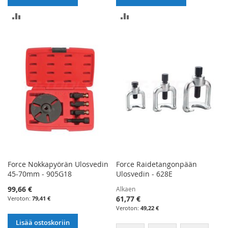
LISÄÄ
LISÄÄ
VERTAILUUN
VERTAILUUN
Force Nokkapyörän Ulosvedin
Force Raidetangonpään
45-70mm - 905G18
Ulosvedin - 628E
99,66 €
Alkaen
61,77 €
79,41 €
49,22 €
Lisää ostoskoriin