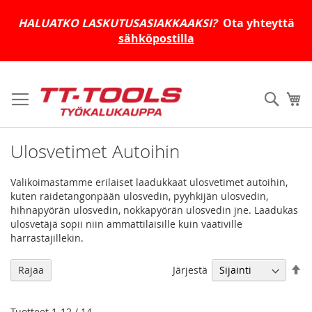
HALUATKO LASKUTUSASIAKKAAKSI?
Ota yhteyttä
sähköpostilla
Skip
to
Haku
Os
Content
Ulosvetimet Autoihin
Valikoimastamme erilaiset laadukkaat ulosvetimet autoihin,
kuten raidetangonpään ulosvedin, pyyhkijän ulosvedin,
hihnapyörän ulosvedin, nokkapyörän ulosvedin jne. Laadukas
ulosvetäjä sopii niin ammattilaisille kuin vaativille
harrastajillekin.
As
Järjestä
Rajaa
la
jä
Tuotteet
1
-
12
/
14