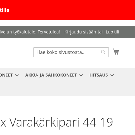
illa
velun työkalutalo. Tervetuloa!
Kirjaudu sisään
Luo tili
Haku
Ostosko
Haku
ONEET
AKKU- JA SÄHKÖKONEET
HITSAUS
x Varakärkipari 44 19