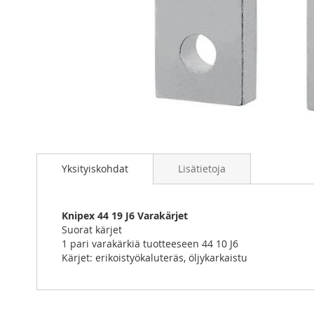
Skip
to
Yksityiskohdat
Lisätietoja
the
beginning
of
the
Knipex 44 19 J6 Varakärjet
images
Suorat kärjet
gallery
1 pari varakärkiä tuotteeseen 44 10 J6
Kärjet: erikoistyökaluteräs, öljykarkaistu