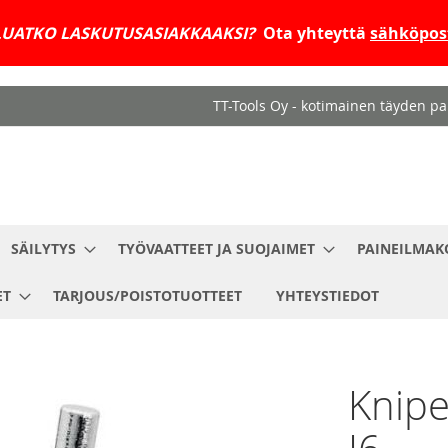
UATKO LASKUTUSASIAKKAAKSI?
Ota yhteyttä
sähköpost
TT-Tools Oy - kotimainen täyden pal
SÄILYTYS
TYÖVAATTEET JA SUOJAIMET
PAINEILMAK
ET
TARJOUS/POISTOTUOTTEET
YHTEYSTIEDOT
Knipe