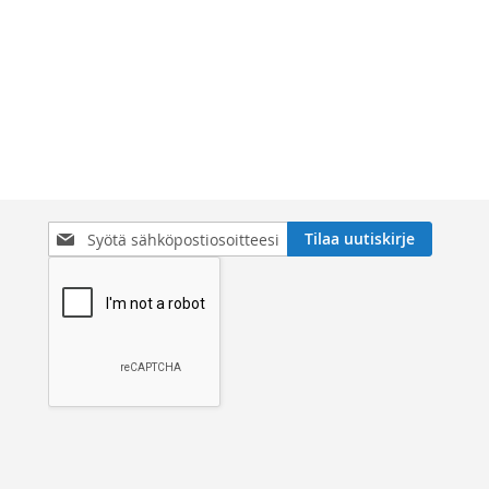
Tilaa
Tilaa uutiskirje
uutiskirjeemme: