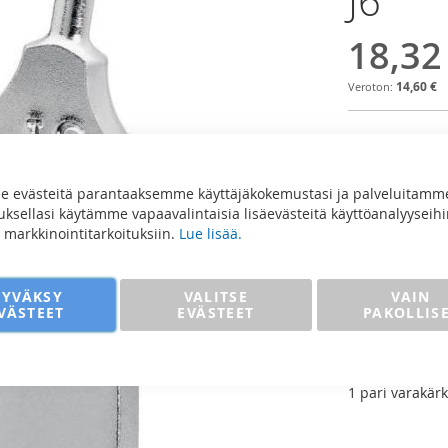
J6
18,32
14,60 €
Määrä
 evästeitä parantaaksemme käyttäjäkokemustasi ja palveluitamm
sellasi käytämme vapaavalintaisia lisäevästeitä käyttöanalyyseihi
ja markkinointitarkoituksiin.
Lue lisää.
Lisää
HYVÄKSY
VALITSE
VAIN
VÄSTEET
EVÄSTEET
PAKOLLIS
LISÄÄ VE
Knipex Varakä
1 pari varakärk