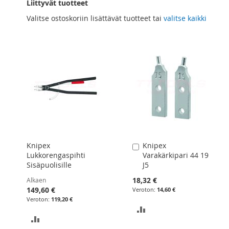
Liittyvät tuotteet
Valitse ostoskoriin lisättävät tuotteet tai
valitse kaikki
Knipex
Knipex
Lisää
Lukkorengaspihti
Varakärkipari 44 19
ostoskoriin
Sisäpuolisille
J5
18,32 €
Alkaen
149,60 €
14,60 €
119,20 €
LISÄÄ
LISÄÄ
VERTAILUUN