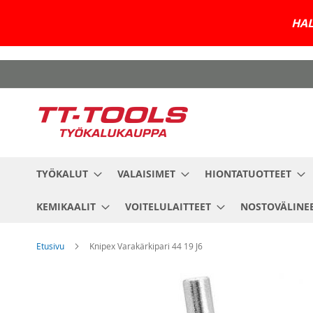
HAL
Skip
to
Content
TYÖKALUT
VALAISIMET
HIONTATUOTTEET
KEMIKAALIT
VOITELULAITTEET
NOSTOVÄLINE
Etusivu
Knipex Varakärkipari 44 19 J6
Skip
to
the