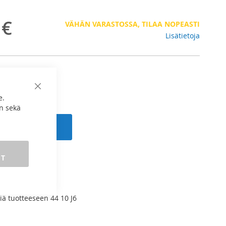
 €
VÄHÄN VARASTOSSA, TILAA NOPEASTI
Lisätietoja
Sulje
e.
n sekä
 ostoskoriin
ET
RTAILUUN
rjet
iä tuotteeseen 44 10 J6