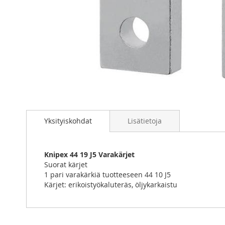
Skip
to
Yksityiskohdat
Lisätietoja
the
beginning
of
the
Knipex 44 19 J5 Varakärjet
images
Suorat kärjet
gallery
1 pari varakärkiä tuotteeseen 44 10 J5
Kärjet: erikoistyökaluteräs, öljykarkaistu