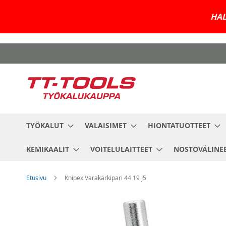
HAL
Skip
to
Content
TYÖKALUT
VALAISIMET
HIONTATUOTTEET
KEMIKAALIT
VOITELULAITTEET
NOSTOVÄLINE
Etusivu
Knipex Varakärkipari 44 19 J5
Skip
to
the