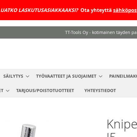
UATKO LASKUTUSASIAKKAAKSI?
Ota yhteyttä
sähköpost
TT-Tools Oy - kotimainen täyden pal
SÄILYTYS
TYÖVAATTEET JA SUOJAIMET
PAINEILMAK
ET
TARJOUS/POISTOTUOTTEET
YHTEYSTIEDOT
Knipe