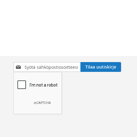
Tilaa
Tilaa uutiskirje
uutiskirjeemme: