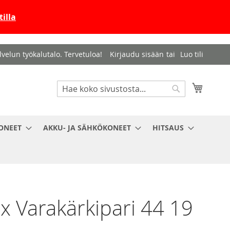
illa
velun työkalutalo. Tervetuloa!
Kirjaudu sisään
Luo tili
Haku
Ostosko
Haku
ONEET
AKKU- JA SÄHKÖKONEET
HITSAUS
x Varakärkipari 44 19