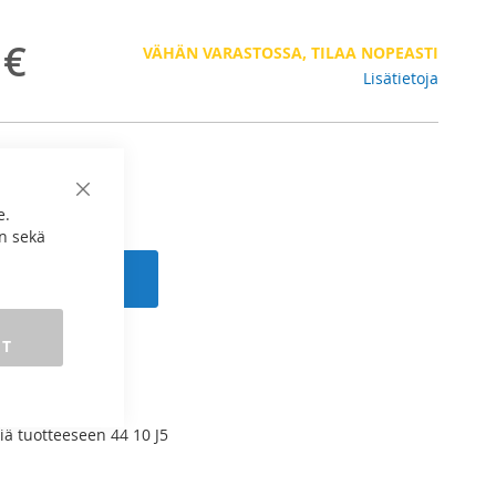
 €
VÄHÄN VARASTOSSA, TILAA NOPEASTI
Lisätietoja
Sulje
e.
n sekä
 ostoskoriin
ET
RTAILUUN
rjet
iä tuotteeseen 44 10 J5