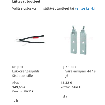
Liittyvät tuotteet
Valitse ostoskoriin lisättävät tuotteet tai
valitse kaikki
Knipex
Knipex
Lisää
Lukkorengaspihti
Varakärkipari 44 19
ostoskoriin
Sisäpuolisille
J6
18,32 €
Alkaen
149,60 €
14,60 €
119,20 €
LISÄÄ
LISÄÄ
VERTAILUUN