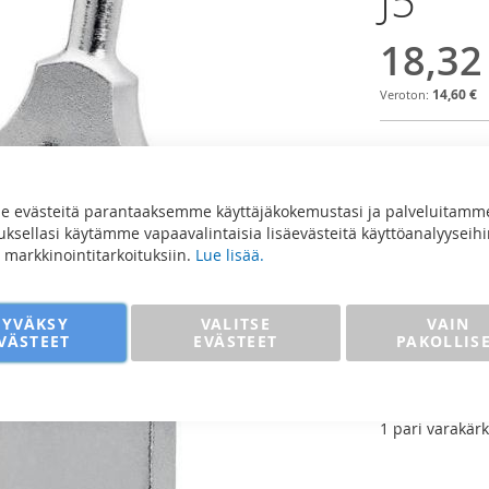
J5
18,32
14,60 €
Määrä
 evästeitä parantaaksemme käyttäjäkokemustasi ja palveluitamm
sellasi käytämme vapaavalintaisia lisäevästeitä käyttöanalyyseihi
ja markkinointitarkoituksiin.
Lue lisää.
Lisää
HYVÄKSY
VALITSE
VAIN
VÄSTEET
EVÄSTEET
PAKOLLIS
LISÄÄ VE
Knipex Varakä
1 pari varakärk