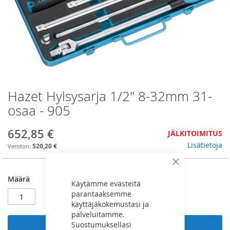
Hazet Hylsysarja 1/2" 8-32mm 31-
Skip
to
osaa - 905
the
beginning
652,85 €
JÄLKITOIMITUS
of
the
Lisätietoja
520,20 €
images
gallery
Sulje
Määrä
Käytämme evästeitä
parantaaksemme
käyttäjäkokemustasi ja
palveluitamme.
Suostumuksellasi
Lisää ostoskoriin