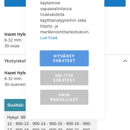
käytämme
vapaavalintaisia
lisäevästeitä
käyttöanalyyseihin sekä
LISÄÄ VERTAILUUN
tilasto- ja
markkinointitarkoituksiin.
Hazet Hylsysarja 1/2”
Lue lisää.
8-32 mm
30-osaa
HYVÄKSY
EVÄSTEET
Yksityiskohdat
Hazet Hylsysarja 1/2”
VALITSE
8-32 mm
EVÄSTEET
30-osainen sarja
VAIN
PAKOLLISET
Sisältää:
Hylsyt: 900-8 - 900-9 - 900-10 - 900-11 - 900-
12 - 900-13 - 900-14 - 900-15 - 900-16 - 900-