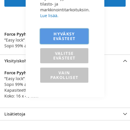
tilasto- ja
markkinointitarkoituksiin.
Lue lisää.
LISÄÄ VERTAILUUN
HYVÄKSY
Force Pyyhkijän Ulosvedin
EVÄSTEET
”Easy lock” toiminto mahdollistaa nopean käytön
Sopii 99% ajoneuvoista
VALITSE
EVÄSTEET
Yksityiskohdat
VAIN
Force Pyyhkijän Ulosvedin
PAKOLLISET
”Easy lock” toiminto mahdollistaa nopean käytön
Sopii 99% ajoneuvoista
Kapasiteetti: 0-30 mm
Koko: 16 x 46 mm
Lisätietoja