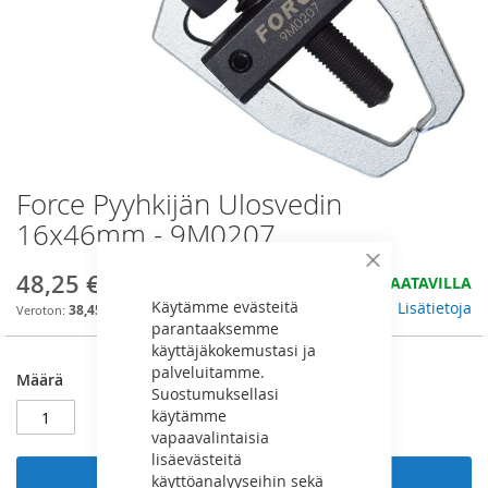
Force Pyyhkijän Ulosvedin
Skip
to
16x46mm - 9M0207
the
beginning
Sulje
48,25 €
HYVIN SAATAVILLA
of
Käytämme evästeitä
the
Lisätietoja
38,45 €
parantaaksemme
images
käyttäjäkokemustasi ja
gallery
palveluitamme.
Määrä
Suostumuksellasi
käytämme
vapaavalintaisia
lisäevästeitä
käyttöanalyyseihin sekä
Lisää ostoskoriin