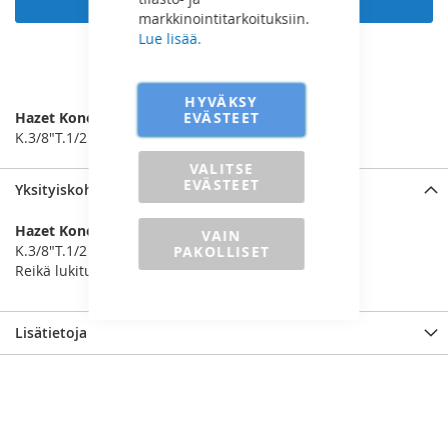
markkinointitarkoituksiin.
Lue lisää.
LISÄÄ VERTAILUUN
HYVÄKSY
EVÄSTEET
Hazet Konemuuntokappale
K.3/8"T.1/2
VALITSE
EVÄSTEET
Yksityiskohdat
Hazet Konemuuntokappale
VAIN
K.3/8"T.1/2
PAKOLLISET
Reikä lukitustapille tai jouselle ja ura o-renkaalle
Lisätietoja