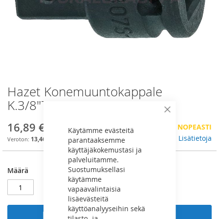
Hazet Konemuuntokappale
Skip
to
K.3/8"T.1/2” - 8807S-1
the
Sulje
beginning
16,89 €
VÄHÄN VARASTOSSA, TILAA NOPEASTI
of
Käytämme evästeitä
the
Lisätietoja
13,46 €
parantaaksemme
images
käyttäjäkokemustasi ja
gallery
palveluitamme.
Suostumuksellasi
Määrä
käytämme
vapaavalintaisia
lisäevästeitä
käyttöanalyyseihin sekä
Lisää ostoskoriin
tilasto- ja