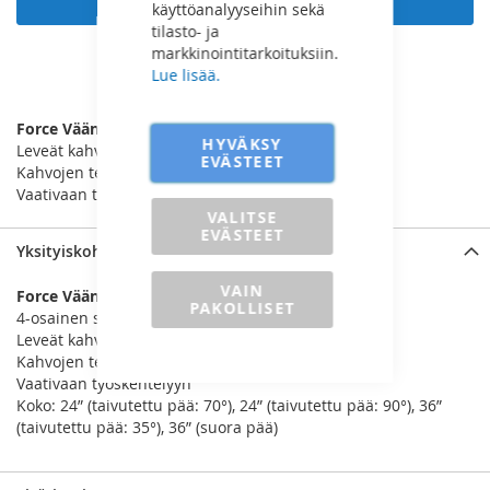
käyttöanalyyseihin sekä
tilasto- ja
markkinointitarkoituksiin.
Lue lisää.
LISÄÄ VERTAILUUN
Force Vääntörautasarja
HYVÄKSY
Leveät kahvat mahdollistavat kaksikätisen käytön.
EVÄSTEET
Kahvojen teksturoitu pinta takaa pitävän otteen.
Vaativaan työskentelyyn.
VALITSE
EVÄSTEET
Yksityiskohdat
VAIN
Force Vääntörautasarja
PAKOLLISET
4-osainen sarja
Leveät kahvat mahdollistavat kaksikätisen käytön
Kahvojen teksturoitu pinta takaa pitävän otteen
Vaativaan työskentelyyn
Koko: 24” (taivutettu pää: 70°), 24” (taivutettu pää: 90°), 36”
(taivutettu pää: 35°), 36” (suora pää)