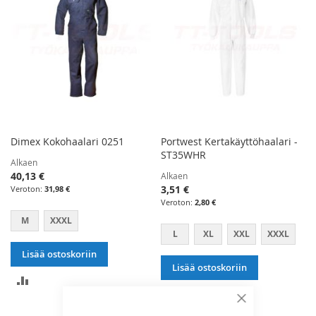
Dimex Kokohaalari 0251
Portwest Kertakäyttöhaalari -
ST35WHR
Alkaen
40,13 €
Alkaen
3,51 €
31,98 €
2,80 €
M
XXXL
L
XL
XXL
XXXL
Lisää ostoskoriin
Lisää ostoskoriin
LISÄÄ
LISÄÄ
VERTAILUUN
Sulje