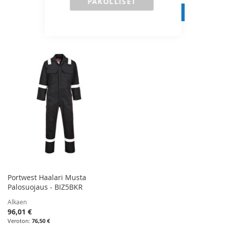
PAKOLLISET
Lisää ostoskoriin
LISÄÄ
VERTAILUUN
Portwest Haalari Musta
Palosuojaus - BIZ5BKR
Alkaen
96,01 €
76,50 €