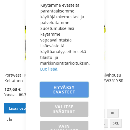
VERTAILUUN
Käytämme evästeitä
parantaaksemme
käyttäjäkokemustasi ja
palveluitamme.
Suostumuksellasi
käytämme
vapaavalintaisia
lisäevästeitä
käyttöanalyyseihin sekä
tilasto- ja
markkinointitarkoituksiin.
Lue lisää.
Portwest Huomio Avohaalari L
Portwest Huomio Talvihousu
Keltainen - PW356YBRL
Kelta/Musta PW3 - PW351YBR
HYVÄKSY
127,63 €
Alkaen
EVÄSTEET
138,93 €
101,70 €
110,70 €
VALITSE
Lisää ostoskoriin
EVÄSTEET
S
M
L
XL
LISÄÄ
XXL
XXXL
4XL
5XL
VAIN
VERTAILUUN