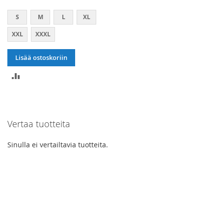
S
M
L
XL
XXL
XXXL
Lisää ostoskoriin
LISÄÄ
VERTAILUUN
Vertaa tuotteita
Sinulla ei vertailtavia tuotteita.