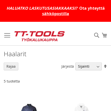
HALUATKO LASKUTUSASIAKKAAKSI?
Ota yhteyttä
sähköpostilla
Skip
to
Haku
Os
Content
Haalarit
As
Järjestä
Rajaa
la
jä
5
tuotetta