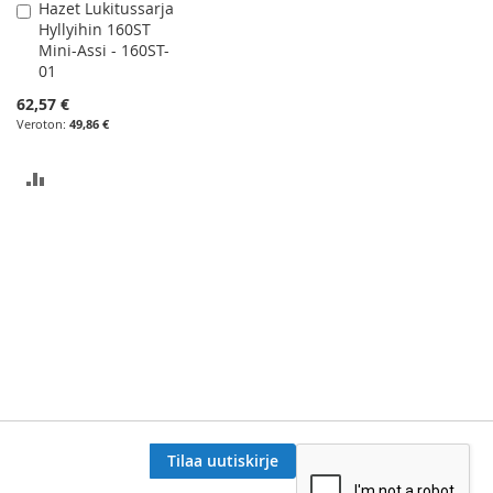
Hazet Lukitussarja
Lisää
Hyllyihin 160ST
ostoskoriin
Mini-Assi - 160ST-
01
62,57 €
49,86 €
LISÄÄ
VERTAILUUN
Tilaa uutiskirje