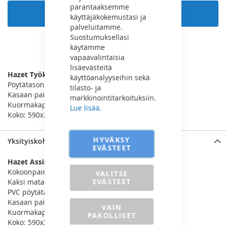
parantaaksemme
Lisää ostoskoriin
käyttäjäkokemustasi ja
palveluitamme.
Suostumuksellasi
käytämme
LISÄÄ VERTAILUUN
vapaavalintaisia
lisäevästeitä
Hazet Työkaluvaunu 160ST
käyttöanalyyseihin sekä
Pöytätason korkeus: 850mm
tilasto- ja
Kasaan painettuna minimi korkeus 435mm
markkinointitarkoituksiin.
Kuormakapasiteetti (staattinen): 150kg
Lue lisää.
Koko: 590x345x950mm
HYVÄKSY
Yksityiskohdat
EVÄSTEET
Hazet Assistent Työkaluvaunu 160ST
Kokoonpainuva
VALITSE
EVÄSTEET
Kaksi matalaa välihyllyä ja tilava pohjalokero
PVC pöytätaso, jonka korkeus 850mm
Kasaan painettuna minimi korkeus 435mm
VAIN
Kuormakapasiteetti (staattinen): 150kg
PAKOLLISET
Koko: 590x345x950mm