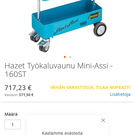
Hazet Työkaluvaunu Mini-Assi -
Skip
to
160ST
the
beginning
717,23 €
VÄHÄN VARASTOSSA, TILAA NOPEASTI
of
the
Lisätietoja
571,50 €
images
gallery
Määrä
Sulje
Käytämme evästeitä