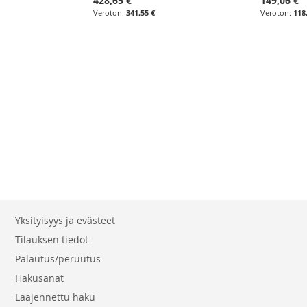
428,65 €
149,06 €
341,55 €
118
Yksityisyys ja evästeet
Tilauksen tiedot
Palautus/peruutus
Hakusanat
Laajennettu haku