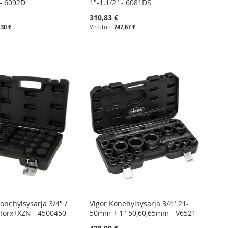
- 6092D
1"-1.1/2" - 6081DS
310,83 €
,30 €
247,67 €
onehylsysarja 3/4" /
Vigor Konehylsysarja 3/4" 21-
+Torx+XZN - 4500450
50mm + 1" 50,60,65mm - V6521