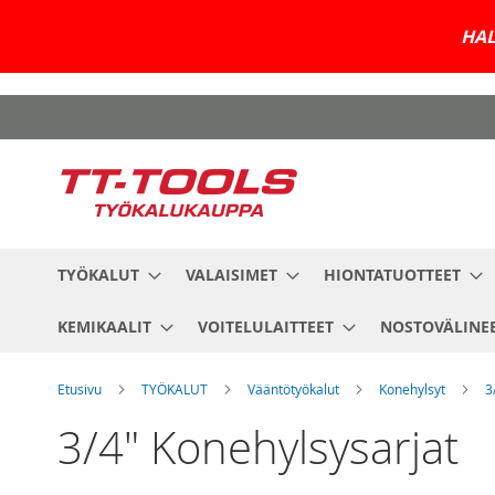
HAL
Skip
to
Content
TYÖKALUT
VALAISIMET
HIONTATUOTTEET
KEMIKAALIT
VOITELULAITTEET
NOSTOVÄLINE
Etusivu
TYÖKALUT
Vääntötyökalut
Konehylsyt
3
3/4" Konehylsysarjat