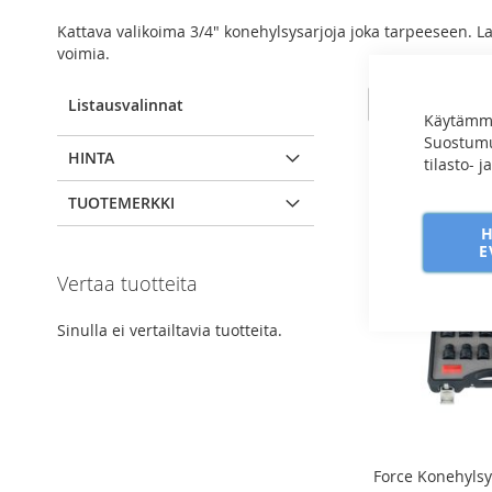
Kattava valikoima 3/4" konehylsysarjoja joka tarpeeseen. L
voimia.
View
Ruudukko
Luettel
8
t
Listausvalinnat
as
Käytämme
Suostumuk
HINTA
tilasto- 
TUOTEMERKKI
E
Vertaa tuotteita
Sinulla ei vertailtavia tuotteita.
Force Konehylsy