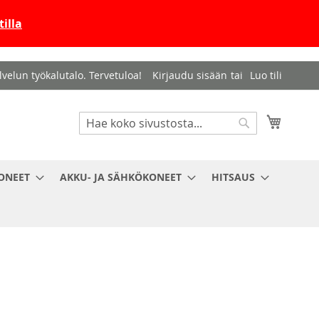
illa
velun työkalutalo. Tervetuloa!
Kirjaudu sisään
Luo tili
Haku
Ostosko
Haku
ONEET
AKKU- JA SÄHKÖKONEET
HITSAUS