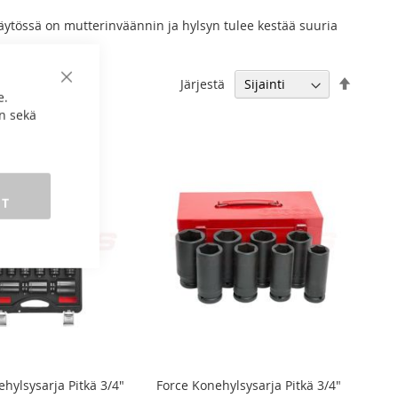
äytössä on mutterinväännin ja hylsyn tulee kestää suuria
Aseta
Järjestä
Sulje
e.
laskeva
n sekä
järjest
ET
hylsysarja Pitkä 3/4"
Force Konehylsysarja Pitkä 3/4"