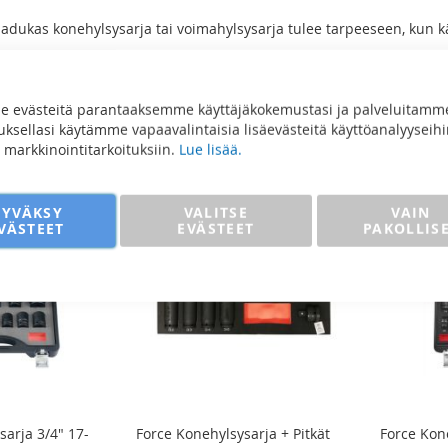
aadukas konehylsysarja tai voimahylsysarja tulee tarpeeseen, kun k
o
uotetta
 evästeitä parantaaksemme käyttäjäkokemustasi ja palveluitamm
sellasi käytämme vapaavalintaisia lisäevästeitä käyttöanalyyseihi
ja markkinointitarkoituksiin.
Lue lisää.
HYVÄKSY
VALITSE
VAIN
VÄSTEET
EVÄSTEET
PAKOLLIS
sarja 3/4" 17-
Force Konehylsysarja + Pitkät
Force Kone