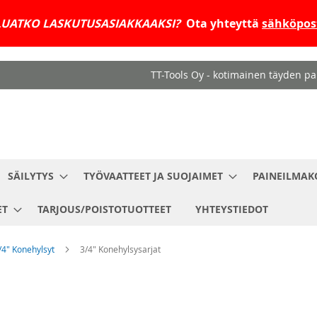
UATKO LASKUTUSASIAKKAAKSI?
Ota yhteyttä
sähköpost
TT-Tools Oy - kotimainen täyden pal
SÄILYTYS
TYÖVAATTEET JA SUOJAIMET
PAINEILMAK
ET
TARJOUS/POISTOTUOTTEET
YHTEYSTIEDOT
/4" Konehylsyt
3/4" Konehylsysarjat