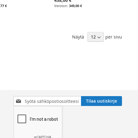
438,00 €
,77 €
349,00 €
Näytä
per sivu
Tilaa
Tilaa uutiskirje
uutiskirjeemme: