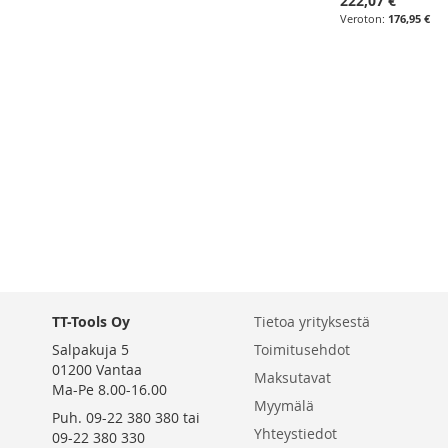
222,07 €
176,95 €
Lisää ostoskoriin
Lisää ostoskoriin
Lisää ostoskoriin
Lisää ostoskoriin
LISÄÄ
LISÄÄ
LISÄÄ
LISÄÄ
VERTAILUUN
VERTAILUUN
VERTAILUUN
VERTAILUUN
TT-Tools Oy
Tietoa yrityksestä
Salpakuja 5
Toimitusehdot
01200 Vantaa
Maksutavat
Ma-Pe 8.00-16.00
Myymälä
Puh. 09-22 380 380 tai
Yhteystiedot
09-22 380 330