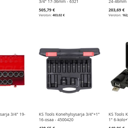
3/4" 17-36mm - 6321
24-46mm 
505,79 €
203,69 €
403,02 €
162
sarja 3/4" 19-
KS Tools Konehylsysarja 3/4"+1"
KS Tools K
16-osaa - 4500420
1" 6-kolo