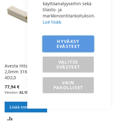
käyttöanalyyseihin sekä
tilasto- ja
markkinointitarkoituksiin.
Lue lisää.
HYVÄKSY
EVÄSTEET
VALITSE
Avesta Hitsauspuikko RST
EVÄSTEET
2,0mm 316L 1,5kg - 316L/SKR-
4D2,0
VAIN
77,94 €
PAKOLLISET
62,10 €
Lisää ostoskoriin
LISÄÄ
VERTAILUUN