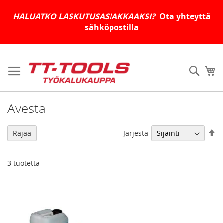
HALUATKO LASKUTUSASIAKKAAKSI?
Ota yhteyttä
sähköpostilla
Skip
to
Haku
Os
Content
Avesta
As
Järjestä
Rajaa
la
jä
3
tuotetta