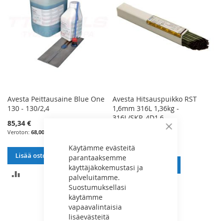
Avesta Peittausaine Blue One
Avesta Hitsauspuikko RST
130 - 130/2,4
1,6mm 316L 1,36kg -
316L/SKR-4D1,6
85,34 €
73,52 €
Sulje
68,00 €
58,58 €
Käytämme evästeitä
Lisää ostoskoriin
parantaaksemme
Lisää ostoskoriin
käyttäjäkokemustasi ja
LISÄÄ
palveluitamme.
LISÄÄ
Suostumuksellasi
VERTAILUUN
käytämme
VERTAILUUN
vapaavalintaisia
lisäevästeitä