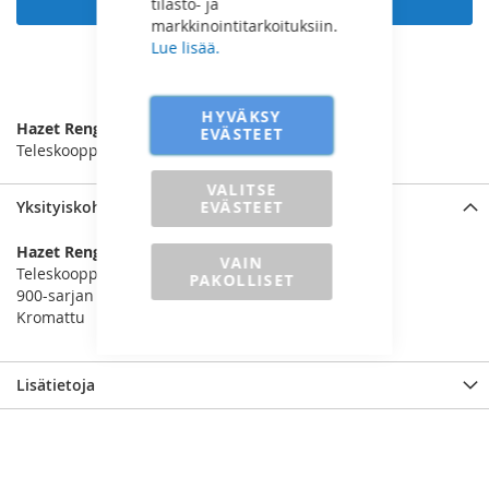
tilasto- ja
markkinointitarkoituksiin.
Lue lisää.
LISÄÄ VERTAILUUN
HYVÄKSY
Hazet Rengasavain 1/2”
EVÄSTEET
Teleskooppinen: 303-535mm
VALITSE
EVÄSTEET
Yksityiskohdat
Hazet Rengasavain 1/2”
VAIN
Teleskooppinen: 303-535mm
PAKOLLISET
900-sarjan hylsyille
Kromattu
Lisätietoja