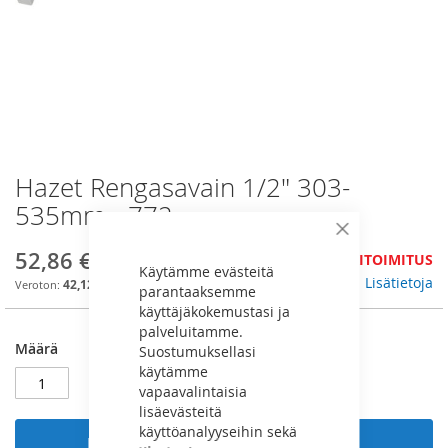
Hazet Rengasavain 1/2" 303-
Skip
to
535mm - 772
the
Sulje
beginning
52,86 €
JÄLKITOIMITUS
of
Käytämme evästeitä
the
Lisätietoja
42,12 €
parantaaksemme
images
käyttäjäkokemustasi ja
gallery
palveluitamme.
Määrä
Suostumuksellasi
käytämme
vapaavalintaisia
lisäevästeitä
käyttöanalyyseihin sekä
Lisää ostoskoriin