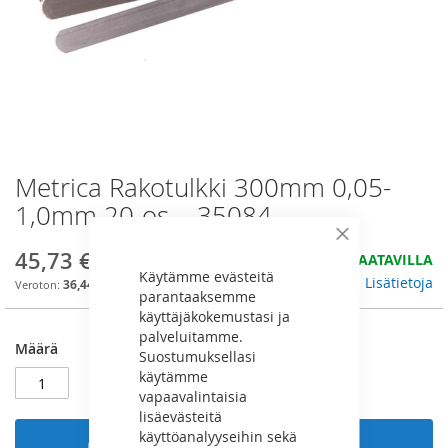
Metrica Rakotulkki 300mm 0,05-
Skip
to
1,0mm 20-os. - 35084
the
beginning
Sulje
45,73 €
HYVIN SAATAVILLA
of
Käytämme evästeitä
the
Lisätietoja
36,44 €
parantaaksemme
images
käyttäjäkokemustasi ja
gallery
palveluitamme.
Määrä
Suostumuksellasi
käytämme
vapaavalintaisia
lisäevästeitä
käyttöanalyyseihin sekä
Lisää ostoskoriin