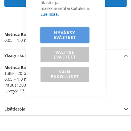
tilasto- ja
markkinointitarkoituksiin.
Lue lisää.
LISÄÄ VERTAILUUN
HYVÄKSY
Metrica Rakotulkki
EVÄSTEET
0.05 – 1.0 mm
VALITSE
Yksityiskohdat
EVÄSTEET
Metrica Rakotulkki
VAIN
Tulkki, 20-osaa
PAKOLLISET
0.05 – 1.0 mm
Pituus: 300 mm
Leveys: 13 mm
Lisätietoja