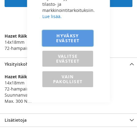
tilasto- ja
markkinointitarkoituksiin.
Lue lisää.
LISÄÄ VERTAILUUN
HYVÄKSY
Hazet Räikkäpää 1/2”
EVÄSTEET
14x18mm
72-hampainen
VALITSE
EVÄSTEET
Yksityiskohdat
VAIN
Hazet Räikkäpää 1/2”
PAKOLLISET
14x18mm
72-hampainen
Suunnanvaihto
Max. 300 Nm
Lisätietoja