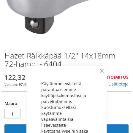
Hazet Räikkäpää 1/2" 14x18mm
Skip
to
72-hamp. - 6404
the
beginning
Sulje
122,32 €
JÄLKITOIMITUS
of
Käytämme evästeitä
the
Lisätietoja
97,47 €
parantaaksemme
images
käyttäjäkokemustasi ja
gallery
palveluitamme.
Määrä
Suostumuksellasi
käytämme
vapaavalintaisia
lisäevästeitä
käyttöanalyyseihin sekä
Lisää ostoskoriin