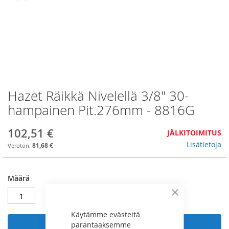
Hazet Räikkä Nivelellä 3/8" 30-
Skip
to
hampainen Pit.276mm - 8816G
the
beginning
102,51 €
JÄLKITOIMITUS
of
the
Lisätietoja
81,68 €
images
gallery
Määrä
Sulje
Käytämme evästeitä
parantaaksemme
Lisää ostoskoriin