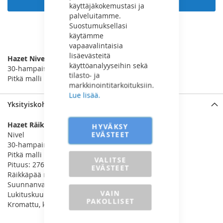
käyttäjäkokemustasi ja
palveluitamme.
Suostumuksellasi
käytämme
LISÄÄ VERTAILUUN
vapaavalintaisia
lisäevästeitä
Hazet Nivelräikkä 3/8”
käyttöanalyyseihin sekä
30-hampainen
tilasto- ja
Pitkä malli
markkinointitarkoituksiin.
Lue lisää.
Yksityiskohdat
Hazet Räikkä 3/8”
HYVÄKSY
EVÄSTEET
Nivel
30-hampainen
Pitkä malli
VALITSE
Pituus: 276mm
EVÄSTEET
Räikkäpää nivelellä, kääntyy 180°
Suunnanvaihto
VAIN
Lukituskuula
PAKOLLISET
Kromattu, kiillotettu