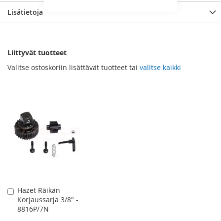
Lisätietoja
Liittyvät tuotteet
Valitse ostoskoriin lisättävät tuotteet tai
valitse kaikki
Hazet Räikän
Lisää
Korjaussarja 3/8" -
ostoskoriin
8816P/7N