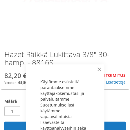
Hazet Räikkä Lukittava 3/8" 30-
Skip
to
hamp. - 8816S
the
beginning
Sulje
82,20 €
JÄLKITOIMITUS
of
Käytämme evästeitä
the
Lisätietoja
65,50 €
parantaaksemme
images
käyttäjäkokemustasi ja
gallery
palveluitamme.
Määrä
Suostumuksellasi
käytämme
vapaavalintaisia
lisäevästeitä
käyttöanalyyseihin sekä
Lisää ostoskoriin