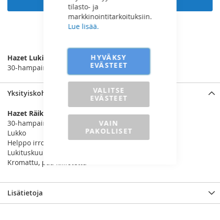
tilasto- ja
markkinointitarkoituksiin.
Lue lisää.
LISÄÄ VERTAILUUN
HYVÄKSY
Hazet Lukittava räikkä 3/8”
EVÄSTEET
30-hampainen
VALITSE
Yksityiskohdat
EVÄSTEET
Hazet Räikkä 3/8”
VAIN
30-hampainen
PAKOLLISET
Lukko
Helppo irrotus nappia painamalla
Lukituskuula
Kromattu, pää kiillotettu
Lisätietoja