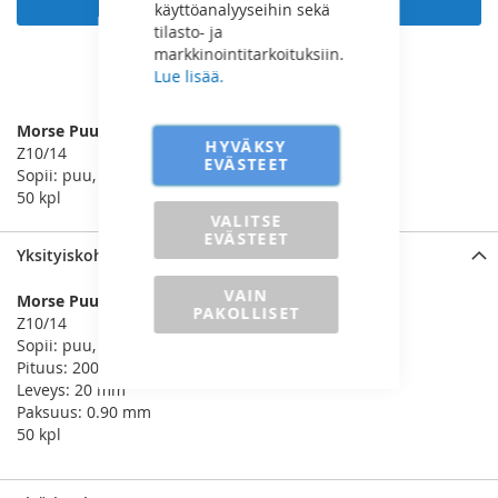
käyttöanalyyseihin sekä
tilasto- ja
markkinointitarkoituksiin.
Lue lisää.
LISÄÄ VERTAILUUN
Morse Puukkosahanterä
HYVÄKSY
Z10/14
EVÄSTEET
Sopii: puu, muovi, metalli
50 kpl
VALITSE
EVÄSTEET
Yksityiskohdat
VAIN
Morse Puukkosahanterä
PAKOLLISET
Z10/14
Sopii: puu, muovi, metalli
Pituus: 200 mm
Leveys: 20 mm
Paksuus: 0.90 mm
50 kpl