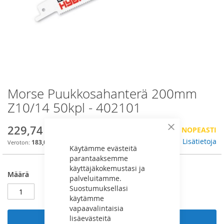
Morse Puukkosahanterä 200mm
Skip
to
Z10/14 50kpl - 402101
the
beginning
229,74 €
VÄHÄN VARASTOSSA, TILAA NOPEASTI
of
Sulje
the
Lisätietoja
183,06 €
Käytämme evästeitä
images
parantaaksemme
gallery
käyttäjäkokemustasi ja
Määrä
palveluitamme.
Suostumuksellasi
käytämme
vapaavalintaisia
lisäevästeitä
Lisää ostoskoriin