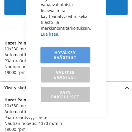
vapaavalintaisia
Lisää ostoskoriin
lisäevästeitä
käyttöanalyyseihin sekä
tilasto- ja
markkinointitarkoituksiin.
LISÄÄ VERTAILUUN
Lue lisää.
Hazet Paineilma Säädettävä Nauhahiomakone
10x330 mm nauhoille
HYVÄKSY
Automaattinen nauhan säätö
EVÄSTEET
Pään kääntyvyys: 360°
Nauhan nopeus: 1370 m/min
VALITSE
19000 rpm
EVÄSTEET
Yksityiskohdat
VAIN
PAKOLLISET
Hazet Paineilma Säädettävä Nauhahiomakone
10x330 mm nauhoille
Automaattinen nauhan säätö
Pään kääntyvyys: 360°
Nauhan nopeus: 1370 m/min
19000 rpm