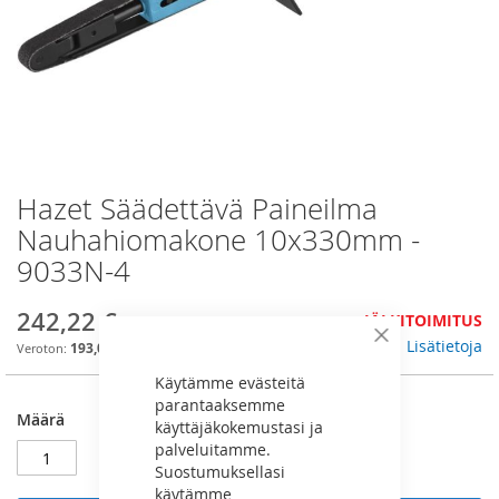
Hazet Säädettävä Paineilma
Skip
to
Nauhahiomakone 10x330mm -
the
9033N-4
beginning
of
the
242,22 €
JÄLKITOIMITUS
images
Lisätietoja
Sulje
193,00 €
gallery
Käytämme evästeitä
parantaaksemme
Määrä
käyttäjäkokemustasi ja
palveluitamme.
Suostumuksellasi
käytämme