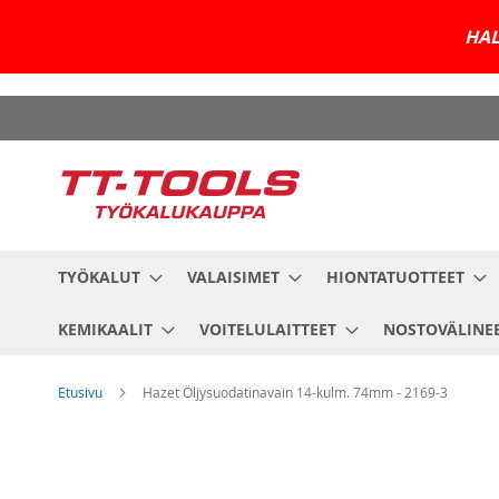
HAL
Skip
to
Content
TYÖKALUT
VALAISIMET
HIONTATUOTTEET
KEMIKAALIT
VOITELULAITTEET
NOSTOVÄLINE
Etusivu
Hazet Öljysuodatinavain 14-kulm. 74mm - 2169-3
Skip
to
the