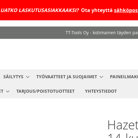
UATKO LASKUTUSASIAKKAAKSI?
Ota yhteyttä
sähköpost
TT-Tools Oy - kotimainen täyden pal
SÄILYTYS
TYÖVAATTEET JA SUOJAIMET
PAINEILMAK
ET
TARJOUS/POISTOTUOTTEET
YHTEYSTIEDOT
Hazet