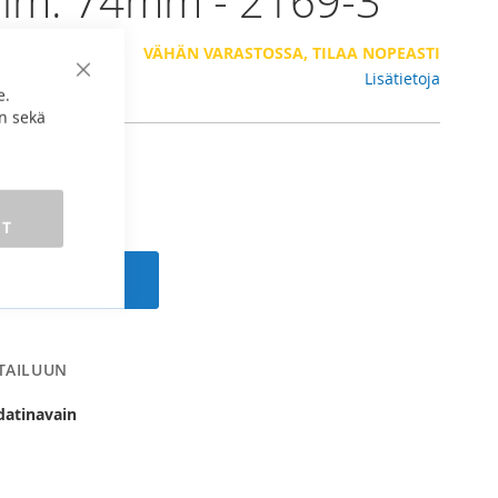
ulm. 74mm - 2169-3
7 €
VÄHÄN VARASTOSSA, TILAA NOPEASTI
Lisätietoja
Sulje
e.
n sekä
ET
 ostoskoriin
RTAILUUN
datinavain