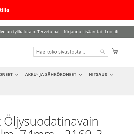
illa
velun työkalutalo. Tervetuloa!
Kirjaudu sisään
Luo tili
Haku
Ostosko
Haku
ONEET
AKKU- JA SÄHKÖKONEET
HITSAUS
 Öljysuodatinavain