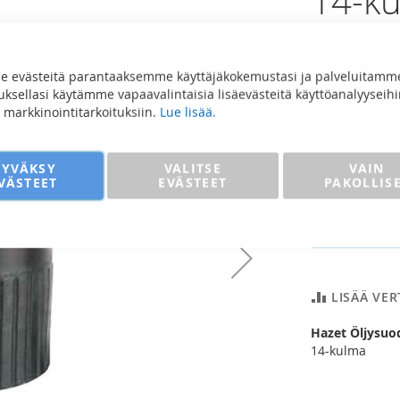
14-k
162,9
 evästeitä parantaaksemme käyttäjäkokemustasi ja palveluitamm
129,86 €
sellasi käytämme vapaavalintaisia lisäevästeitä käyttöanalyyseihi
ja markkinointitarkoituksiin.
Lue lisää.
Määrä
HYVÄKSY
VALITSE
VAIN
VÄSTEET
EVÄSTEET
PAKOLLIS
Lisää
LISÄÄ VE
Hazet Öljysuo
14-kulma