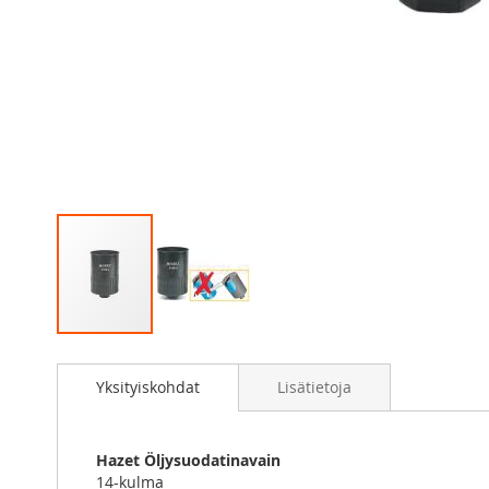
Skip
to
Yksityiskohdat
Lisätietoja
the
beginning
of
the
Hazet Öljysuodatinavain
images
14-kulma