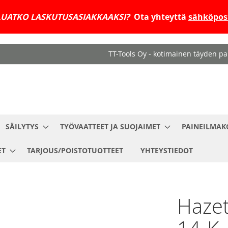
UATKO LASKUTUSASIAKKAAKSI?
Ota yhteyttä
sähköpost
TT-Tools Oy - kotimainen täyden pal
SÄILYTYS
TYÖVAATTEET JA SUOJAIMET
PAINEILMAK
ET
TARJOUS/POISTOTUOTTEET
YHTEYSTIEDOT
Hazet