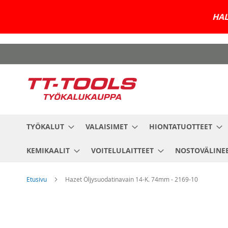
HAL
Skip
to
Content
TYÖKALUT
VALAISIMET
HIONTATUOTTEET
KEMIKAALIT
VOITELULAITTEET
NOSTOVÄLINE
Etusivu
Hazet Öljysuodatinavain 14-K. 74mm - 2169-10
Skip
to
the