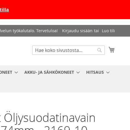
illa
velun työkalutalo. Tervetuloa!
Kirjaudu sisään
Luo tili
Haku
Ostosko
Haku
ONEET
AKKU- JA SÄHKÖKONEET
HITSAUS
 Öljysuodatinavain