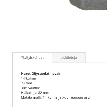
Skip
to
Yksityiskohdat
Lisätietoja
the
beginning
of
the
Hazet Öljysuodatinavain
images
14-kulma
gallery
74 mm
3/8" vääntiö
Halkaisija: 82 mm
Matala malli: 14-kulma jatkuu reunaan asti