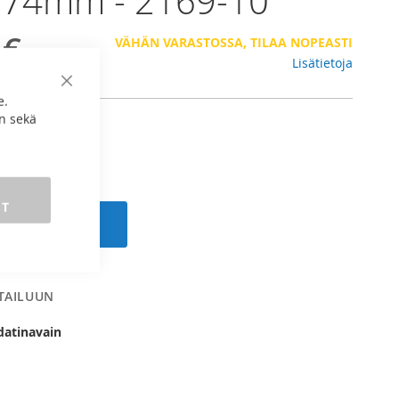
. 74mm - 2169-10
 €
VÄHÄN VARASTOSSA, TILAA NOPEASTI
Lisätietoja
Sulje
e.
n sekä
ET
 ostoskoriin
RTAILUUN
datinavain