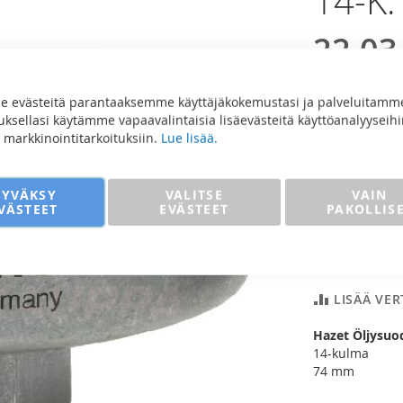
14-K
22,03
17,55 €
 evästeitä parantaaksemme käyttäjäkokemustasi ja palveluitamm
sellasi käytämme vapaavalintaisia lisäevästeitä käyttöanalyyseihi
ja markkinointitarkoituksiin.
Lue lisää.
Määrä
HYVÄKSY
VALITSE
VAIN
VÄSTEET
EVÄSTEET
PAKOLLIS
Lisää
LISÄÄ VE
Hazet Öljysuo
14-kulma
74 mm