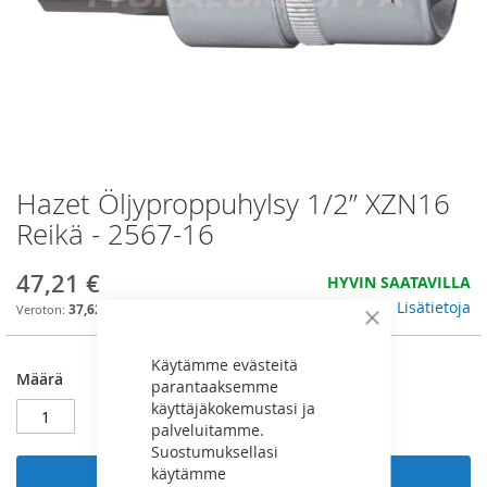
Hazet Öljyproppuhylsy 1/2” XZN16
Skip
to
Reikä - 2567-16
the
beginning
47,21 €
HYVIN SAATAVILLA
of
the
Lisätietoja
37,62 €
images
Sulje
gallery
Käytämme evästeitä
Määrä
parantaaksemme
käyttäjäkokemustasi ja
palveluitamme.
Suostumuksellasi
käytämme
Lisää ostoskoriin