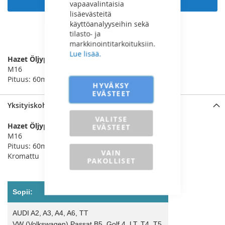
vapaavalintaisia
lisäevästeitä
käyttöanalyyseihin sekä
tilasto- ja
LISÄÄ VERTAILUUN
markkinointitarkoituksiin.
Lue lisää.
Hazet Öljyproppuhylsy 1/2” XZN
M16
Pituus: 60mm
HYVÄKSY
EVÄSTEET
Yksityiskohdat
VALITSE
Hazet Öljyproppuhylsy 1/2” XZN
EVÄSTEET
M16
Pituus: 60mm
VAIN
Kromattu
PAKOLLISET
Sopii:
AUDI A2, A3, A4, A6, TT
VW (Volkswagen) Passat B5, Golf 4, LT, T4, T5