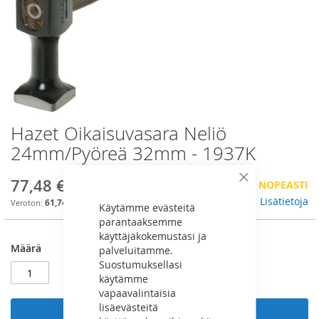
Hazet Oikaisuvasara Neliö
Skip
to
24mm/Pyöreä 32mm - 1937K
the
beginning
77,48 €
VÄHÄN VARASTOSSA, TILAA NOPEASTI
Sulje
of
the
Lisätietoja
61,74 €
Käytämme evästeitä
images
parantaaksemme
gallery
käyttäjäkokemustasi ja
Määrä
palveluitamme.
Suostumuksellasi
käytämme
vapaavalintaisia
lisäevästeitä
Lisää ostoskoriin