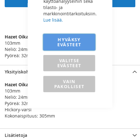
käyttöanalyyseihin sekä
tilasto- ja
markkinointitarkoituksiin.
Lue lisää.
LISÄÄ VERTAILUUN
Hazet Oikaisuvasara
HYVÄKSY
103mm
EVÄSTEET
Neliö: 24mm
Pyöreä: 32mm
VALITSE
EVÄSTEET
Yksityiskohdat
VAIN
Hazet Oikaisuvasara
PAKOLLISET
103mm
Neliö: 24mm
Pyöreä: 32mm
Hickory-varsi
Kokonaispituus: 305mm
Lisätietoja