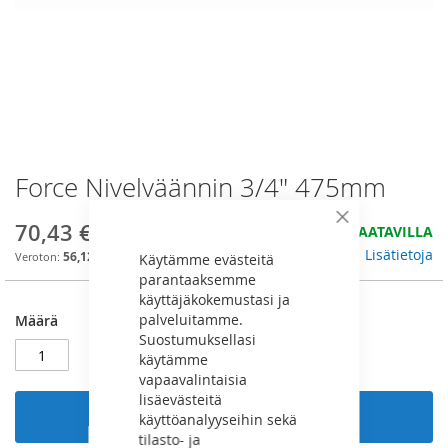
Force Nivelväännin 3/4" 475mm
Skip
to
the
70,43 €
Sulje
HYVIN SAATAVILLA
beginning
Lisätietoja
56,12 €
Käytämme evästeitä
of
parantaaksemme
the
käyttäjäkokemustasi ja
images
palveluitamme.
Määrä
gallery
Suostumuksellasi
käytämme
vapaavalintaisia
lisäevästeitä
Lisää ostoskoriin
käyttöanalyyseihin sekä
tilasto- ja