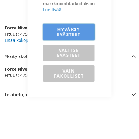
markkinointitarkoituksiin.
Lue lisää.
LISÄÄ VERTAILUUN
Force Nivelväännin 3/4”
HYVÄKSY
Pituus: 475 mm
EVÄSTEET
Lisää kokoja
VALITSE
EVÄSTEET
Yksityiskohdat
Force Nivelväännin 3/4”
VAIN
Pituus: 475 mm
PAKOLLISET
Lisätietoja