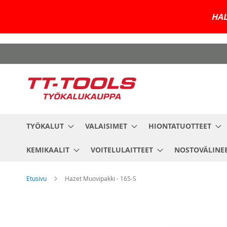
HAL
Skip
to
Content
TYÖKALUT
VALAISIMET
HIONTATUOTTEET
KEMIKAALIT
VOITELULAITTEET
NOSTOVÄLINE
Etusivu
Hazet Muovipakki - 165-S
Skip
to
the