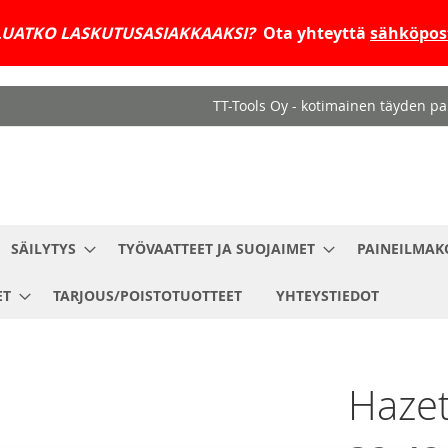
UATKO LASKUTUSASIAKKAAKSI?
Ota yhteyttä
sähköpost
TT-Tools Oy - kotimainen täyden pal
SÄILYTYS
TYÖVAATTEET JA SUOJAIMET
PAINEILMAK
ET
TARJOUS/POISTOTUOTTEET
YHTEYSTIEDOT
Hazet