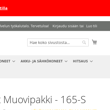
illa
velun työkalutalo. Tervetuloa!
Kirjaudu sisään
Luo tili
Haku
Ostosko
Haku
ONEET
AKKU- JA SÄHKÖKONEET
HITSAUS
 Muovipakki - 165-S