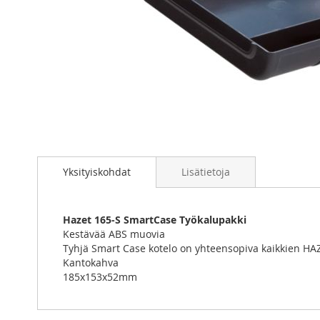
Skip
to
Yksityiskohdat
Lisätietoja
the
beginning
of
the
Hazet 165-S SmartCase Työkalupakki
images
Kestävää ABS muovia
gallery
Tyhjä Smart Case kotelo on yhteensopiva kaikkien HA
Kantokahva
185x153x52mm