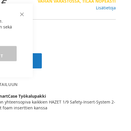
 €
VÄHÄN VARASTOSSA, TILAA NOPEASTI
Lisätietoja
Sulje
e.
n sekä
ET
 ostoskoriin
RTAILUUN
martCase Työkalupakki
 on yhteensopiva kaikkien HAZET 1/9 Safety-Insert-System 2-
 foam inserttien kanssa