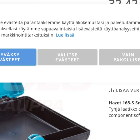
32,42
25,83 €
 evästeitä parantaaksemme käyttäjäkokemustasi ja palveluitamm
sellasi käytämme vapaavalintaisia lisäevästeitä käyttöanalyyseihi
ja markkinointitarkoituksiin.
Lue lisää.
Määrä
HYVÄKSY
VALITSE
VAIN
VÄSTEET
EVÄSTEET
PAKOLLIS
Lisää
LISÄÄ VE
Hazet 165-S S
Tyhjä laatikko
component soft