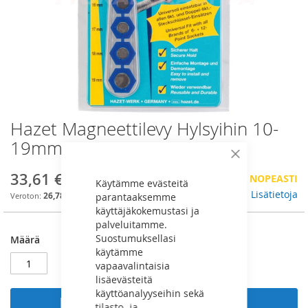
Hazet Magneettilevy Hylsyihin 10-
Skip
to
19mm - 960MGT
the
Sulje
beginning
33,61 €
VÄHÄN VARASTOSSA, TILAA NOPEASTI
of
Käytämme evästeitä
the
Lisätietoja
26,78 €
parantaaksemme
images
käyttäjäkokemustasi ja
gallery
palveluitamme.
Suostumuksellasi
Määrä
käytämme
vapaavalintaisia
lisäevästeitä
käyttöanalyyseihin sekä
Lisää ostoskoriin
tilasto- ja