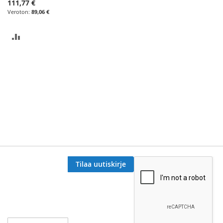
111,77 €
89,06 €
LISÄÄ
VERTAILUUN
Tilaa uutiskirje
Tilaa