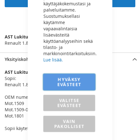
käyttäjäkokemustasi ja
palveluitamme.
Suostumuksellasi
käytämme
LISÄÄ VERTAILUUN
vapaavalintaisia
lisäevästeitä
AST Lukitustyökalu 1.8/2.0 16V
käyttöanalyyseihin sekä
Renault 1.8 & 2.0(t) 16v. - F4P / F4R (t) moottorit
tilasto- ja
markkinointitarkoituksiin.
Yksityiskohdat
Lue lisää.
AST Lukitustyökalu 1.8/2.0 16V
Sopii:
HYVÄKSY
EVÄSTEET
Renault 1.8 & 2.0(t) 16v. - F4P / F4R (t) moottorit
OEM numero:
VALITSE
Mot.1509
EVÄSTEET
Mot.1509-01
Mot.1801
VAIN
PAKOLLISET
Sopii käytettäväksi AST4960 sarjan kanssa