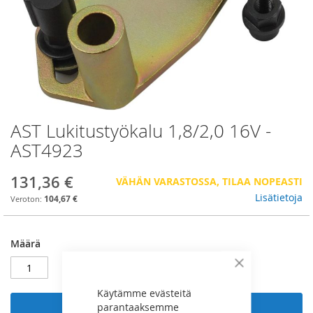
AST Lukitustyökalu 1,8/2,0 16V -
Skip
to
AST4923
the
beginning
131,36 €
VÄHÄN VARASTOSSA, TILAA NOPEASTI
of
the
Lisätietoja
104,67 €
images
gallery
Määrä
Sulje
Käytämme evästeitä
parantaaksemme
Lisää ostoskoriin