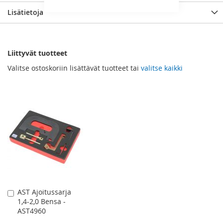
Lisätietoja
Liittyvät tuotteet
Valitse ostoskoriin lisättävät tuotteet tai
valitse kaikki
AST Ajoitussarja
Lisää
1,4-2,0 Bensa -
ostoskoriin
AST4960