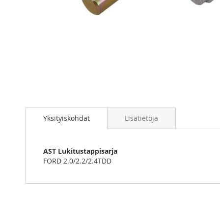
Skip
to
Yksityiskohdat
Lisätietoja
the
beginning
of
the
AST Lukitustappisarja
images
FORD 2.0/2.2/2.4TDD
gallery