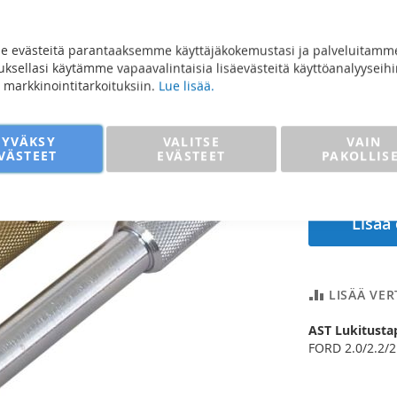
2,0/2
50,07
 evästeitä parantaaksemme käyttäjäkokemustasi ja palveluitamm
sellasi käytämme vapaavalintaisia lisäevästeitä käyttöanalyyseihi
39,90 €
ja markkinointitarkoituksiin.
Lue lisää.
Määrä
HYVÄKSY
VALITSE
VAIN
VÄSTEET
EVÄSTEET
PAKOLLIS
Lisää
LISÄÄ VE
AST Lukitusta
FORD 2.0/2.2/