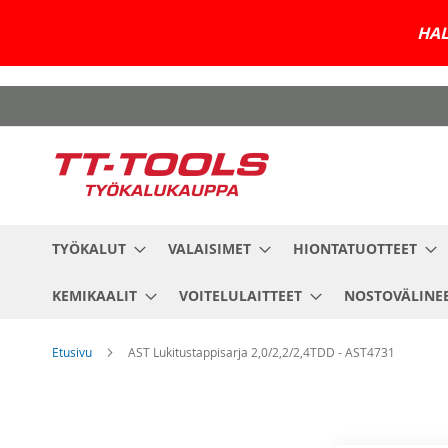
HAL
Skip
to
Content
TYÖKALUT
VALAISIMET
HIONTATUOTTEET
KEMIKAALIT
VOITELULAITTEET
NOSTOVÄLINE
Etusivu
AST Lukitustappisarja 2,0/2,2/2,4TDD - AST4731
Skip
to
the