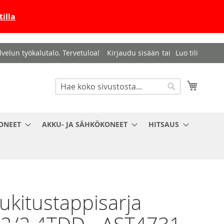
illa
velun työkalutalo. Tervetuloa!
Kirjaudu sisään
Luo tili
Haku
Ostosko
Haku
ONEET
AKKU- JA SÄHKÖKONEET
HITSAUS
ukitustappisarja