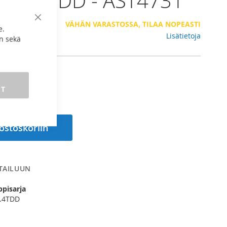
,2/2,4TDD - AST4731
 €
Sulje
VÄHÄN VARASTOSSA, TILAA NOPEASTI
e.
Lisätietoja
n sekä
ET
 ostoskoriin
RTAILUUN
ppisarja
2.4TDD