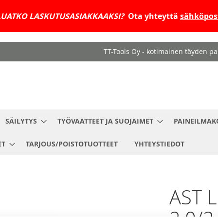
UATKO LASKUTUSASIAKKAAKSI?
Ota yhteyttä
sähköpost
TT-Tools Oy - kotimainen täyden pal
SÄILYTYS
TYÖVAATTEET JA SUOJAIMET
PAINEILMAK
ET
TARJOUS/POISTOTUOTTEET
YHTEYSTIEDOT
AST L