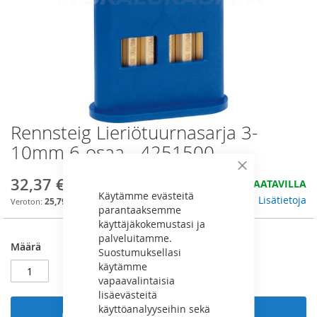
Rennsteig Lieriötuurnasarja 3-
Skip
to
10mm 6-osaa - 4251500
the
beginning
Sulje
32,37 €
HYVIN SAATAVILLA
of
Käytämme evästeitä
the
Lisätietoja
25,79 €
parantaaksemme
images
käyttäjäkokemustasi ja
gallery
palveluitamme.
Määrä
Suostumuksellasi
käytämme
vapaavalintaisia
lisäevästeitä
käyttöanalyyseihin sekä
Lisää ostoskoriin