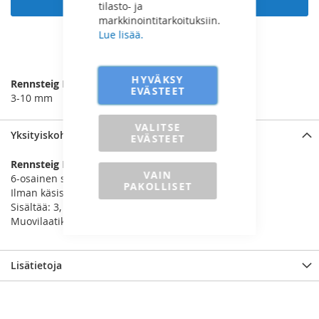
tilasto- ja
markkinointitarkoituksiin.
Lue lisää.
LISÄÄ VERTAILUUN
HYVÄKSY
Rennsteig Lieriötuurnasarja
EVÄSTEET
3-10 mm
VALITSE
Yksityiskohdat
EVÄSTEET
Rennsteig Lieriötuurnasarja 425 150 0
VAIN
6-osainen sarja
PAKOLLISET
Ilman käsisuojaa
Sisältää: 3, 4, 5, 6, 8, 10 mm
Muovilaatikko
Lisätietoja