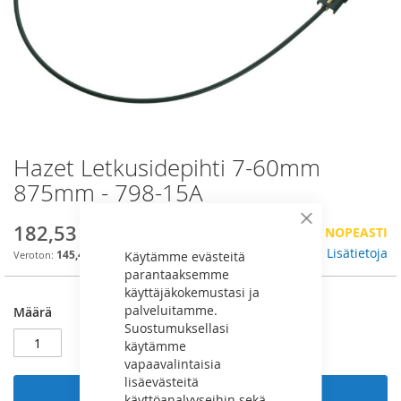
Hazet Letkusidepihti 7-60mm
Skip
to
875mm - 798-15A
the
beginning
182,53 €
Sulje
VÄHÄN VARASTOSSA, TILAA NOPEASTI
of
the
Lisätietoja
145,44 €
Käytämme evästeitä
images
parantaaksemme
gallery
käyttäjäkokemustasi ja
palveluitamme.
Määrä
Suostumuksellasi
käytämme
vapaavalintaisia
lisäevästeitä
Lisää ostoskoriin
käyttöanalyyseihin sekä