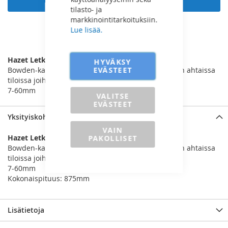
tilasto- ja
markkinointitarkoituksiin.
Lue lisää.
LISÄÄ VERTAILUUN
Hazet Letkusidepihti
HYVÄKSY
EVÄSTEET
Bowden-kaapeli (610mm) mahdollistaa työskentelyn ahtaissa
tiloissa joihin ei pääse tavallisilla letkusidepihdeillä
7-60mm
VALITSE
EVÄSTEET
Yksityiskohdat
VAIN
Hazet Letkusidepihti
PAKOLLISET
Bowden-kaapeli (610mm) mahdollistaa työskentelyn ahtaissa
tiloissa joihin ei pääse tavallisilla letkusidepihdeillä
7-60mm
Kokonaispituus: 875mm
Lisätietoja