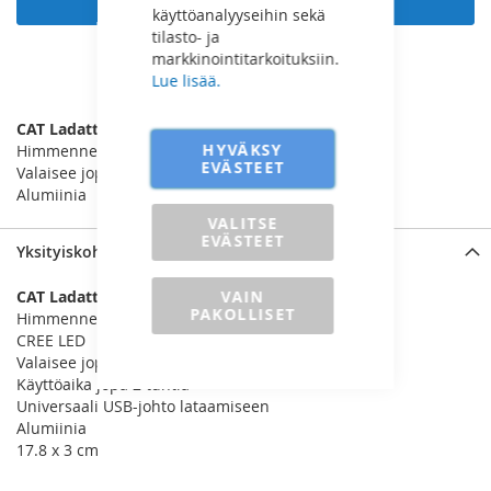
käyttöanalyyseihin sekä
tilasto- ja
markkinointitarkoituksiin.
Lue lisää.
LISÄÄ VERTAILUUN
CAT Ladattava LED käsivalaisin
HYVÄKSY
Himmennettävä: 15-200 lum
EVÄSTEET
Valaisee jopa 80 metrin päähän
Alumiinia
VALITSE
EVÄSTEET
Yksityiskohdat
VAIN
CAT Ladattava LED käsivalaisin
PAKOLLISET
Himmennettävä: 15-200 lum
CREE LED
Valaisee jopa 80 metrin päähän
Käyttöaika jopa 2 tuntia
Universaali USB-johto lataamiseen
Alumiinia
17.8 x 3 cm