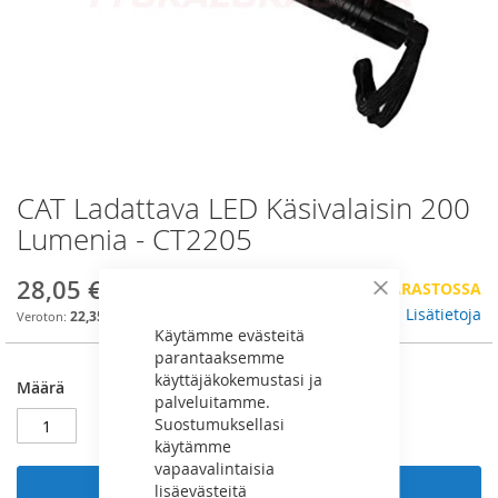
CAT Ladattava LED Käsivalaisin 200
Skip
to
Lumenia - CT2205
the
beginning
28,05 €
VAIN
8
VARASTOSSA
of
Sulje
the
Lisätietoja
22,35 €
Käytämme evästeitä
images
parantaaksemme
gallery
käyttäjäkokemustasi ja
Määrä
palveluitamme.
Suostumuksellasi
käytämme
vapaavalintaisia
lisäevästeitä
Lisää ostoskoriin