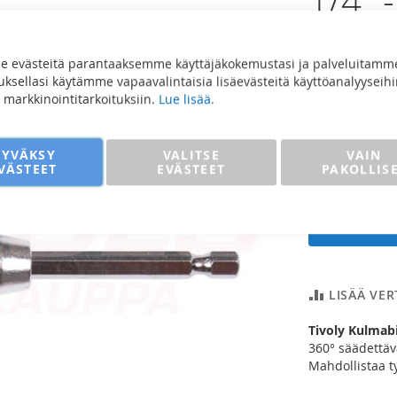
1/4" 
38,67
 evästeitä parantaaksemme käyttäjäkokemustasi ja palveluitamm
30,81 €
sellasi käytämme vapaavalintaisia lisäevästeitä käyttöanalyyseihi
ja markkinointitarkoituksiin.
Lue lisää.
Määrä
HYVÄKSY
VALITSE
VAIN
VÄSTEET
EVÄSTEET
PAKOLLIS
Lisää
LISÄÄ VE
Tivoly Kulmabi
360° säädettäv
Mahdollistaa t