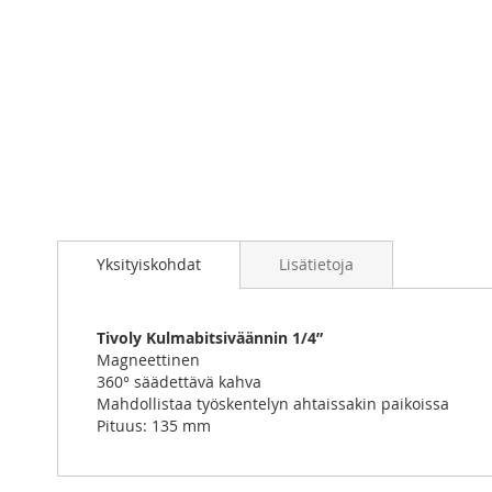
Skip
to
Yksityiskohdat
Lisätietoja
the
beginning
of
the
Tivoly Kulmabitsiväännin 1/4”
images
Magneettinen
gallery
360° säädettävä kahva
Mahdollistaa työskentelyn ahtaissakin paikoissa
Pituus: 135 mm