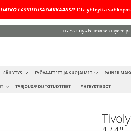
UATKO LASKUTUSASIAKKAAKSI?
Ota yhteyttä
sähköpost
TT-Tools Oy - kotimainen täyden pal
SÄILYTYS
TYÖVAATTEET JA SUOJAIMET
PAINEILMAK
ET
TARJOUS/POISTOTUOTTEET
YHTEYSTIEDOT
Tivol