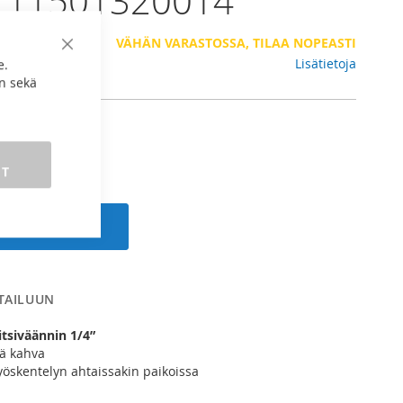
- 11501320014
 €
VÄHÄN VARASTOSSA, TILAA NOPEASTI
Sulje
Lisätietoja
e.
n sekä
ET
 ostoskoriin
RTAILUUN
tsiväännin 1/4”
ä kahva
yöskentelyn ahtaissakin paikoissa