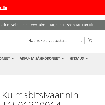
illa
velun työkalutalo. Tervetuloa!
Kirjaudu sisään
Luo tili
Haku
Ostosko
Haku
ONEET
AKKU- JA SÄHKÖKONEET
HITSAUS
y Kulmabitsiväännin