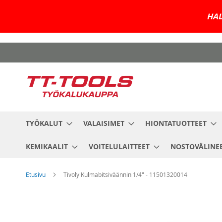
HAL
Skip
to
Content
TYÖKALUT
VALAISIMET
HIONTATUOTTEET
KEMIKAALIT
VOITELULAITTEET
NOSTOVÄLINE
Etusivu
Tivoly Kulmabitsiväännin 1/4" - 11501320014
Skip
to
the