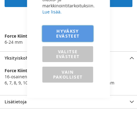
markkinointitarkoituksiin.
Lue lisää.
LISÄÄ VERTAILUUN
HYVÄKSY
EVÄSTEET
Force Kiintorengasavainsarja
6-24 mm
VALITSE
EVÄSTEET
Yksityiskohdat
Force Kiintorengasavainsarja
VAIN
16-osainen sarja
PAKOLLISET
6, 7, 8, 9, 10, 11, 12, 13, 14, 15, 16, 17, 18, 19, 22, 24 mm
Lisätietoja