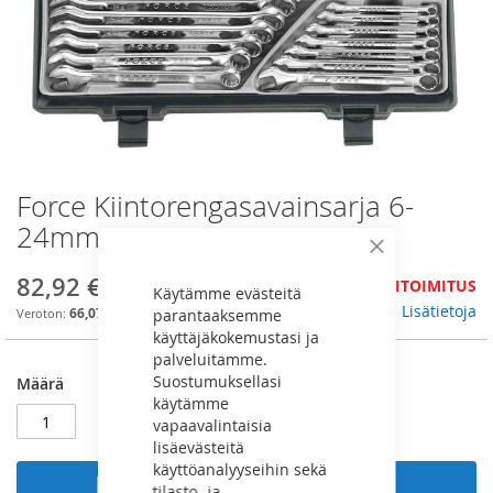
Force Kiintorengasavainsarja 6-
Skip
to
24mm - 5161
the
Sulje
beginning
82,92 €
JÄLKITOIMITUS
of
Käytämme evästeitä
the
Lisätietoja
66,07 €
parantaaksemme
images
käyttäjäkokemustasi ja
gallery
palveluitamme.
Suostumuksellasi
Määrä
käytämme
vapaavalintaisia
lisäevästeitä
käyttöanalyyseihin sekä
Lisää ostoskoriin
tilasto- ja